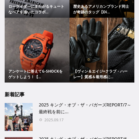
ローライダーにまたがるキュート
歴史あるアメリカンブランド同士
なベアを描いたコラボ...
が奇跡のタッグ【Di...
アンケートに答えてG-SHOCKを
【ヴィン＆エイジ×クラブ・ハー
ゲットしよう！【...
レー】質感＆着用感に...
新着記事
2025 キング・オブ・ザ・バガーズREPORT/7～
最終戦を前に...
2025.09.17
2025 キング・オブ・ザ・バガーズREPORT/6～