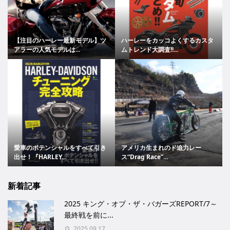
【注目のハーレー最新モデル】ツ
ハーレーをカッコよくするカスタ
アラーの人気モデルは...
ムトレンド大調査!!...
愛車のポテンシャルをすべて引き
アメリカ生まれのド迫力レー
出せ！『HARLEY...
ス“Drag Race”...
新着記事
2025 キング・オブ・ザ・バガーズREPORT/7～
最終戦を前に...
2025.09.17