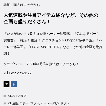
詳細・購入は
コチラ
から
人気連載や注目アイテム紹介など、その他の
企画も盛りだくさん！
『いまが買いドキ!? ちょい旧ハーレー調査隊』『気になるパーツ
実験君』『持論！ 推論！ クエスチョン!? Chopper多事争論』『ハ
ーレー雑学王』『I LOVE SPORTSTER』など、その他の企画も絶好
調！
クラブハーレー2021年1月号の購入は
コチラ
から！
Post Views:
22
CLUB HARLEY
CH通販
,
スポーツスター
,
ハーレーダビッドソン