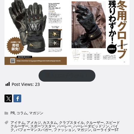
購入はコチラから！
Post Views:
23
PR
,
コラム
,
マガジン
アイテム
,
アメカジ
,
カスタム
,
クラブスタイル
,
クルーザー
,
スピード
クルーザー
,
スポーツスター
,
ハーレー
,
ハーレーダビッドソン
,
バイ
ク
,
パフォーマンスバガー
,
ファッション
,
マガジン
,
ローライダーST