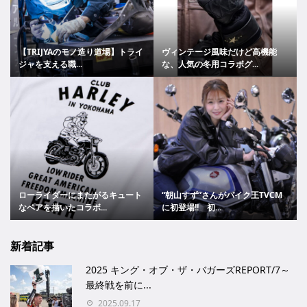
【TRIJYAのモノ造り道場】トライ
ヴィンテージ風味だけど高機能
ジャを支える職...
な、人気の冬用コラボグ...
ローライダーにまたがるキュート
“朝山すず”さんがバイク王TVCM
なベアを描いたコラボ...
に初登場!! 初...
新着記事
2025 キング・オブ・ザ・バガーズREPORT/7～
最終戦を前に...
2025.09.17