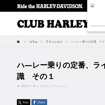
SPECI
Powered by P
コラム
ファッション
ハ―レー乗りの定番、ライ
ハ―レー乗りの定番、ラ
識 その１
2022.11.18
コラム
,
ファッション
Post
Share