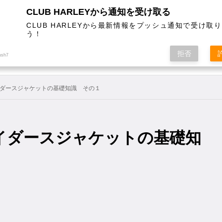
CLUB HARLEYから通知を受け取る
CLUB HARLEYから最新情報をプッシュ通知で受け取
う！
AL
COLUMN
EVENT
MAGAZINE
SHOPPING
拒否
ush7
ダースジャケットの基礎知識 その１
イダースジャケットの基礎知