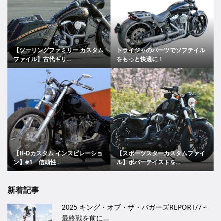
【ツーリングファミリー カスタム
トライジャのパーツでソフテイル
ファイル】古代ギリ...
をもっと快適に！
【H-Dカスタム インスピレーショ
【スポーツスターカスタムファイ
ン】#1 信頼性...
ル】ボバーテイストを...
新着記事
2025 キング・オブ・ザ・バガーズREPORT/7～
最終戦を前に...