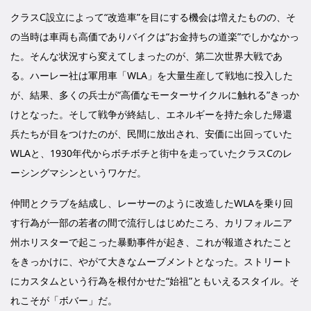
クラスC設立によって“改造車”を目にする機会は増えたものの、そ
の当時は車両も高価でありバイクは“お金持ちの道楽”でしかなかっ
た。そんな状況すら変えてしまったのが、第二次世界大戦であ
る。ハーレー社は軍用車「WLA」を大量生産して戦地に投入した
が、結果、多くの兵士が“高価なモーターサイクルに触れる”きっか
けとなった。そして戦争が終結し、エネルギーを持た余した帰還
兵たちが目をつけたのが、民間に放出され、安価に出回っていた
WLAと、1930年代からボチボチと街中を走っていたクラスCのレ
ーシングマシンというワケだ。
仲間とクラブを結成し、レーサーのように改造したWLAを乗り回
す行為が一部の若者の間で流行しはじめたころ、カリフォルニア
州ホリスターで起こった暴動事件が起き、これが報道されたこと
をきっかけに、やがて大きなムーブメントとなった。ストリート
にカスタムという行為を根付かせた“始祖”ともいえるスタイル。そ
れこそが「ボバー」だ。