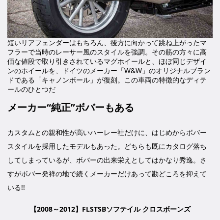
短いリアフェンダーはもちろん、後方に向かって跳ね上がったマ
フラーで当時のレーサー風のスタイルを強調。その筋の方々に高
価な値段で取り引きされているマグホイールと、ほぼ同じデザイ
ンのホイールを、ドイツのメーカー「W&W」のオリジナルブラン
ドである「キャノンボール」が復刻。この車両の特徴的なディテ
ールのひとつだ
メーカー“純正”ボバーもある
カスタムとの親和性が高いハーレー社だけに、はじめからボバー
スタイルを採用したモデルもあった。どちらも既にカタログ落ち
してしまっているが、ボバーの出来栄えとしてはかなり秀逸。さ
すがボバー発祥の地で続くメーカーだけあって勘どころを抑えて
いる!!
【2008～2012】FLSTSBソフテイル クロスボーンズ