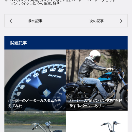
ソン
,
バイク
,
ボバー
,
旧車
,
雑学
関連記事
ハーレーのメーターカスタムを考
ハーレーの“足ピンピン状態”を解
えてみた
決するパーツ、あり...