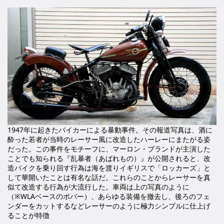
1947年に起きたバイカーによる暴動事件。その報道写真は、酒に
酔った若者が当時のレーサー風に改造したハーレーにまたがる姿
だった。この事件をモチーフに、マーロン・ブランドが主演した
ことでも知られる『乱暴者（あばれもの）』が公開されると、改
造バイクを乗り回す行為は海を渡りイギリスで「ロッカーズ」と
して華開いたことは有名な話だ。これらのことからレーサーを真
似て改造する行為が大流行した。車両は上の写真のように
（※WLAベースのボバー）、あらゆる装備を撤去し、後ろのフェ
ンダーをカットするなどレーサーのように極力シンプルに仕上げ
ることが特徴