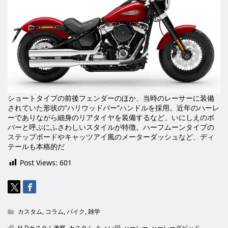
ショートタイプの前後フェンダーのほか、当時のレーサーに装備
されていた形状の“ハリウッドバー”ハンドルを採用。近年のハーレ
ーでありながら細身のリアタイヤを装備するなど、いにしえのボ
バーと呼ぶにふさわしいスタイルが特徴。ハーフムーンタイプの
ステップボードやキャッツアイ風のメーターダッシュなど、ディ
テールも本格的だ
Post Views:
601
カスタム
,
コラム
,
バイク
,
雑学
H-Dカスタム考察
,
カスタム
,
ちょい旧
,
ハーレー
,
ハーレーダビッド