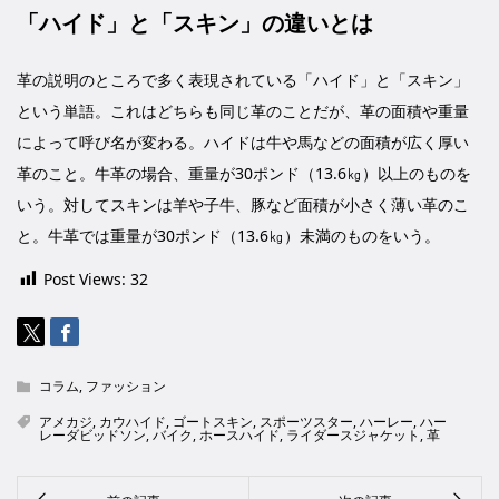
「ハイド」と「スキン」の違いとは
革の説明のところで多く表現されている「ハイド」と「スキン」
という単語。これはどちらも同じ革のことだが、革の面積や重量
によって呼び名が変わる。ハイドは牛や馬などの面積が広く厚い
革のこと。牛革の場合、重量が30ポンド（13.6㎏）以上のものを
いう。対してスキンは羊や子牛、豚など面積が小さく薄い革のこ
と。牛革では重量が30ポンド（13.6㎏）未満のものをいう。
Post Views:
32
コラム
,
ファッション
アメカジ
,
カウハイド
,
ゴートスキン
,
スポーツスター
,
ハーレー
,
ハー
レーダビッドソン
,
バイク
,
ホースハイド
,
ライダースジャケット
,
革