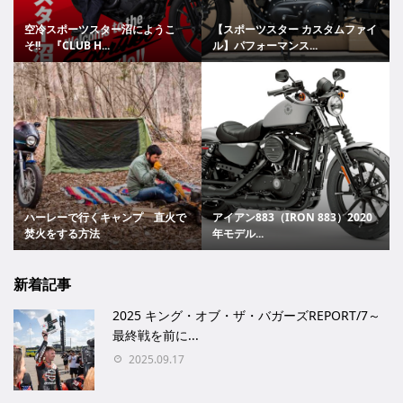
空冷スポーツスター沼にようこ
【スポーツスター カスタムファイ
そ!! 『CLUB H...
ル】パフォーマンス...
ハーレーで行くキャンプ 直火で
アイアン883（IRON 883）2020
焚火をする方法
年モデル...
新着記事
2025 キング・オブ・ザ・バガーズREPORT/7～
最終戦を前に...
2025.09.17