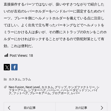
直接操作するパーツではないが、扱いやすさつながりで紹介した
いのが左右のレバーホルダーをハンドルバーに固定するためのパ
ーツ。ブレーキ側にヘルメットホルダーを備えている点に注目し
てほしい。よく出先で立ち寄ったパーキングなどでヘルメットを
ミラーにかける人は多いが、その際にストラップのDカンをこのホ
ルダーにかければロックすることができるので防犯対策として有
効。これは便利だ。
Post Views:
18
カスタム
,
コラム
Neo Fusion
,
Next Level
,
カスタム
,
グリップ
,
ケンズファクトリー
,
シ
フターアーム
,
シフターペグ
,
ハーレー
,
ハーレーダビッドソン
,
バイ
ク
,
フットペグ
,
ブレーキアーム
,
フロアボード
,
レバー