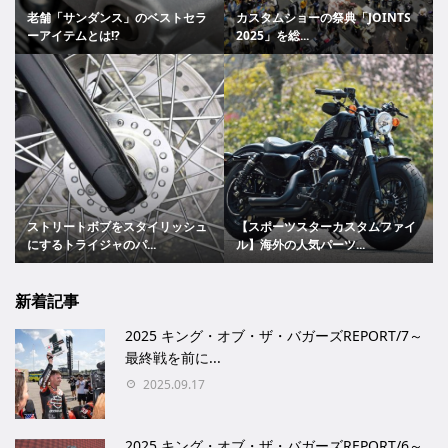
老舗「サンダンス」のベストセラ
カスタムショーの祭典「JOINTS
ーアイテムとは!?
2025」を総...
ストリートボブをスタイリッシュ
【スポーツスターカスタムファイ
にするトライジャのパ...
ル】海外の人気パーツ...
新着記事
2025 キング・オブ・ザ・バガーズREPORT/7～
最終戦を前に...
2025.09.17
2025 キング・オブ・ザ・バガーズREPORT/6～