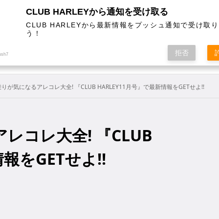
CLUB HARLEYから通知を受け取る
CLUB HARLEYから最新情報をプッシュ通知で受け取
う！
AL
COLUMN
EVENT
MAGAZINE
SHOPPING
拒否
ush7
りが気になるアレコレ大全! 『CLUB HARLEY11月号』で最新情報をGETせよ!!
コレ大全! 『CLUB
報をGETせよ!!