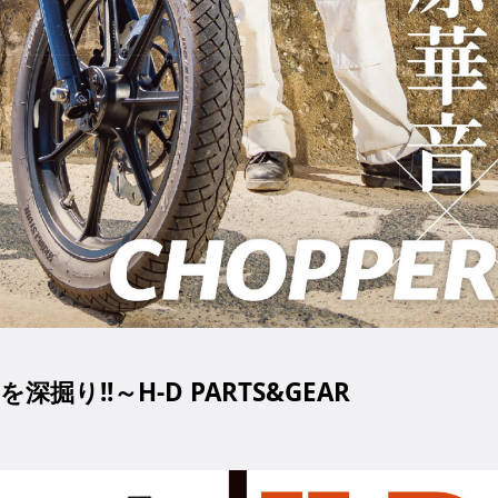
り!!～H-D PARTS&GEAR