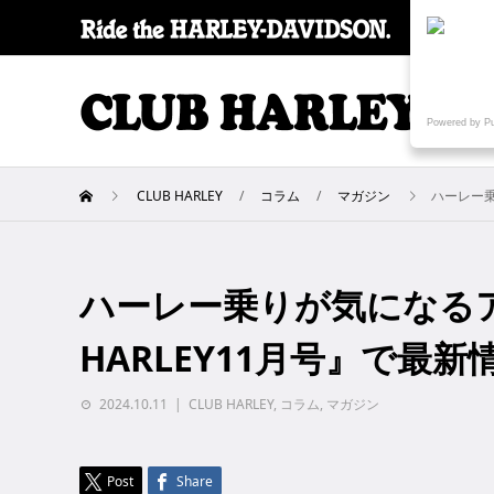
SPECI
Powered by P
CLUB HARLEY
コラム
マガジン
ハーレー乗
ハーレー乗りが気になるアレ
HARLEY11月号』で最新情
2024.10.11
CLUB HARLEY
,
コラム
,
マガジン
Post
Share