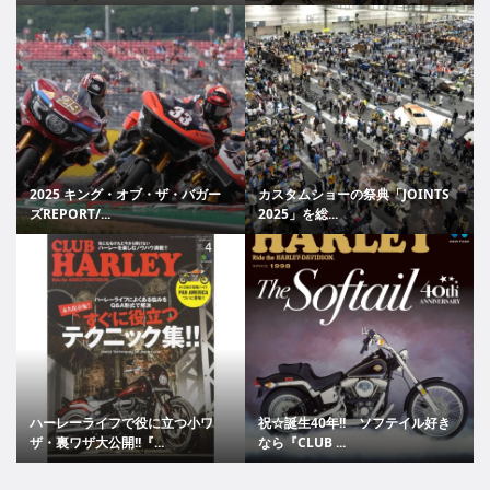
2025 キング・オブ・ザ・バガー
カスタムショーの祭典「JOINTS
ズREPORT/...
2025」を総...
ハーレーライフで役に立つ小ワ
祝☆誕生40年!! ソフテイル好き
ザ・裏ワザ大公開!!『...
なら『CLUB ...