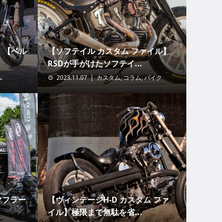
！【ベル
【ソフテイル カスタム ファイル】
RSDが手がけたソフテイ...
ム
2023.11.07
カスタム
,
コラム
,
バイク
マフラー
【ヴィンテージH-D カスタム ファ
イル】極限まで無駄を省...