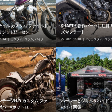
テイル カスタム ファイル】
SHAFTの新作パーツに注目
ジッド!? セン...
ズマフラー】
1.14
カスタム
,
コラム
,
バイク
2023.11.10
PR
,
カスタム
,
コラ
テージH-D カスタム ファ
ハーレーとジキル＆ハイド
バー×ホットロ...
のイイ関係