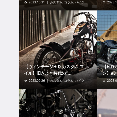
2023.10.31
カスタム
,
コラム
,
バイク
2023.1
【ヴィンテージH-D カスタム ファ
【H-
イル】旧きよき時代の“...
ン】#8
2023.09.26
カスタム
,
コラム
,
バイク
2023.0