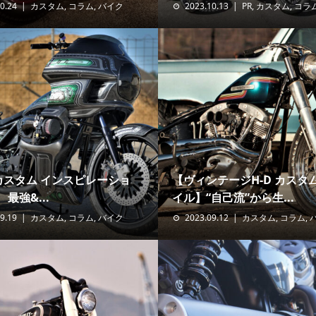
0.24
カスタム
,
コラム
,
バイク
2023.10.13
PR
,
カスタム
,
コラ
Dカスタム インスピレーショ
【ヴィンテージH-D カスタ
 最強&...
イル】“自己流”から生...
9.19
カスタム
,
コラム
,
バイク
2023.09.12
カスタム
,
コラム
,