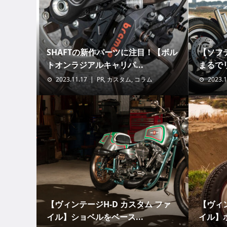
SHAFTの新作パーツに注目！【ボル
【ソフ
トオンラジアルキャリパ...
まるでリ
2023.11.17
PR
,
カスタム
,
コラム
2023.1
【ヴィンテージH-D カスタム ファ
【ヴィン
イル】ショベルをベース...
イル】ボ