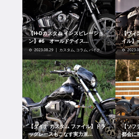
【H-Dカスタム インスピレーショ
【ヴィン
ン】#6 オールドテイス...
イル】一
2023.08.29
カスタム
,
コラム
,
バイク
2023.0
【ダイナ カスタム ファイル】ドラ
【ソフ
ッグレースもこなす実力派...
都会に溶