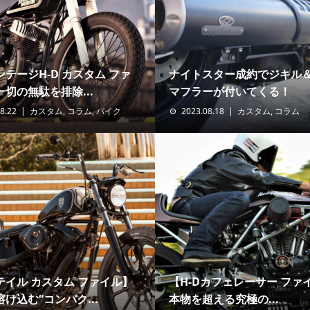
テージH-D カスタム ファ
ナイトスター成約でジキル
切の無駄を排除...
マフラーが付いてくる！
8.22
カスタム
,
コラム
,
バイク
2023.08.18
カスタム
,
コラム
テイル カスタム ファイル】
【H-Dカフェレーサー ファ
け込む“コンパク...
本物を超える究極の...