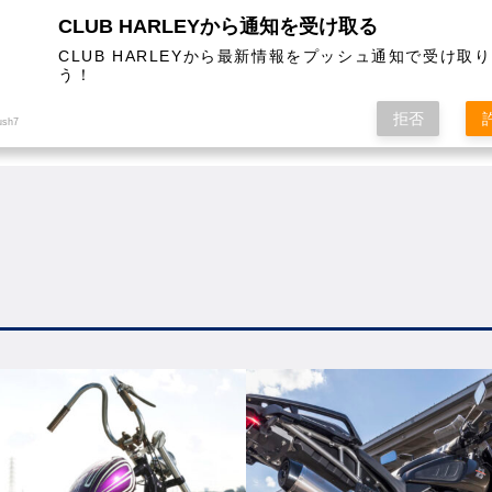
CLUB HARLEYから通知を受け取る
CLUB HARLEYから最新情報をプッシュ通知で受け取
う！
AL
COLUMN
EVENT
MAGAZINE
SHOPPING
拒否
ush7