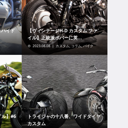
＆ハイド
【ヴィンテージH-D カスタム ファ
イル】正統派ボバーに英...
2023.08.08
カスタム
,
コラム
,
バイク
イル】#6
トライジャの十八番、ワイドタイヤ
カスタム