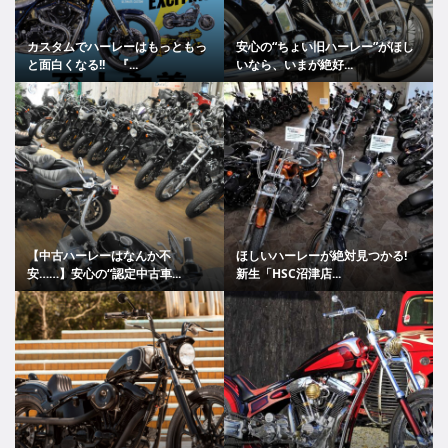
カスタムでハーレーはもっともっ
安心の“ちょい旧ハーレー”がほし
と面白くなる!! 『...
いなら、いまが絶好...
【中古ハーレーはなんか不
ほしいハーレーが絶対見つかる!
安……】安心の“認定中古車...
新生「HSC沼津店...