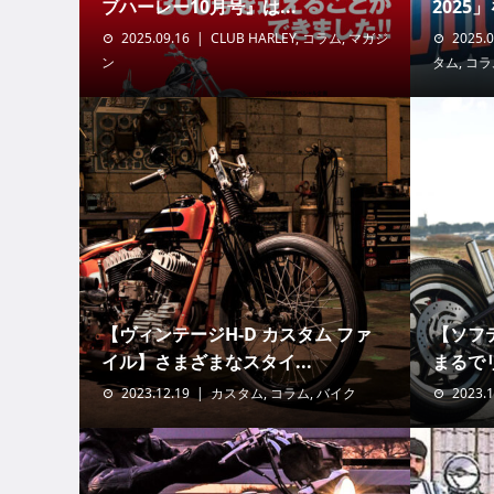
ブハーレー10月号』は...
2025」
2025.09.16
CLUB HARLEY
,
コラム
,
マガジ
2025.0
ン
タム
,
コラ
【ヴィンテージH-D カスタム ファ
【ソフ
イル】さまざまなスタイ...
まるでリ
2023.12.19
カスタム
,
コラム
,
バイク
2023.1