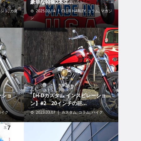
豪華な特集2本立...
ベント
,
カス
2025.03.14
CLUB HARLEY
,
コラム
,
マガジ
ン
ーショ
【H-Dカスタム インスピレーショ
ン】#2 20インチの巨...
バイク
2023.03.07
カスタム
,
コラム
,
バイク