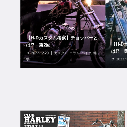
【H-Dカスタム考察】チョッパーと
【H-
は!? 第2回
は!? 
2022.12.20
カスタム
,
コラム
,
バイク
,
雑
学
2022.1