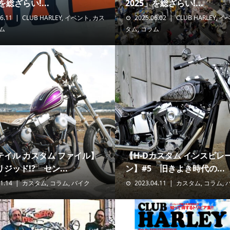
を総ざらい!...
2025」を総ざらい!...
6.11
CLUB HARLEY
,
イベント
,
カス
2025.06.02
CLUB HARLEY
,
イ
ム
タム
,
コラム
テイル カスタム ファイル】
【H-Dカスタム インスピレ
ジッド!? セン...
ン】#5 旧きよき時代の...
1.14
カスタム
,
コラム
,
バイク
2023.04.11
カスタム
,
コラム
,