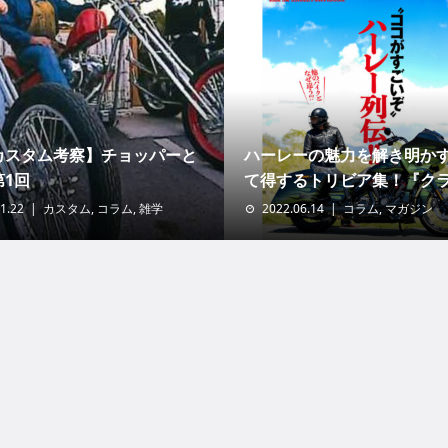
Dカスタム考察】チョッパーと
ハーレーの魅力を解き明か
第1回
て得するトリビア集！『クラ.
1.22
カスタム
,
コラム
,
雑学
2022.06.14
コラム
,
マガジン