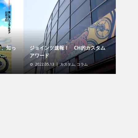
す、知っ
ジョインツ速報！ CH的カスタム
..
アワード
2022.05.13
カスタム
,
コラム