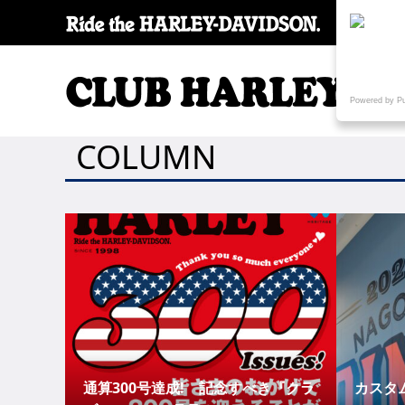
SPECI
Powered by P
COLUMN
通算300号達成! 記念すべき『クラ
カスタム