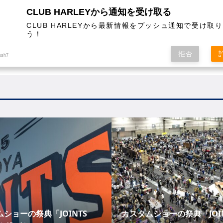
CLUB HARLEYから通知を受け取る
CLUB HARLEYから最新情報をプッシュ通知で受け取
う！
AL
COLUMN
EVENT
MAGAZINE
SHOPPING
拒否
ush7
ショーの祭典「JOINTS
カスタムショーの祭典「JOIN