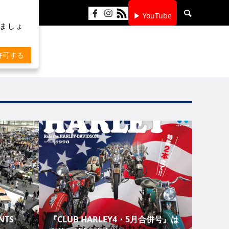
▶ YouTube
りましょ
許可する
TS
『CLUB HARLEY4・5月合併号』は