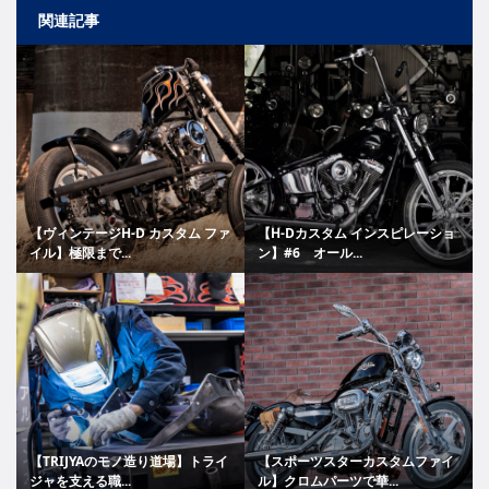
関連記事
【ヴィンテージH-D カスタム ファ
【H-Dカスタム インスピレーショ
イル】極限まで...
ン】#6 オール...
【TRIJYAのモノ造り道場】トライ
【スポーツスターカスタムファイ
ジャを支える職...
ル】クロムパーツで華...