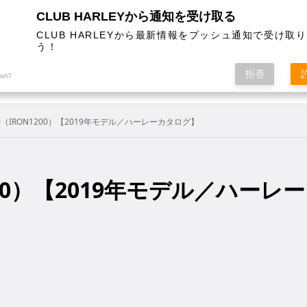
CLUB HARLEYから通知を受け取る
CLUB HARLEYから最新情報をプッシュ通知で受け取
う！
AL
COLUMN
EVENT
MAGAZINE
SHOPPING
拒否
ush7
0（IRON1200）【2019年モデル／ハーレーカタログ】
200）【2019年モデル／ハーレー