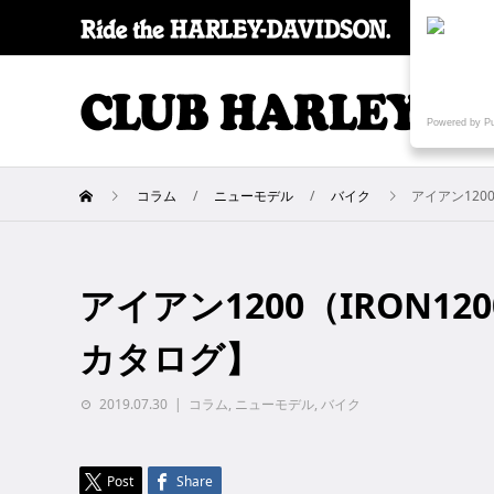
SPECI
Powered by P
コラム
ニューモデル
バイク
アイアン120
アイアン1200（IRON1
カタログ】
2019.07.30
コラム
,
ニューモデル
,
バイク
Post
Share