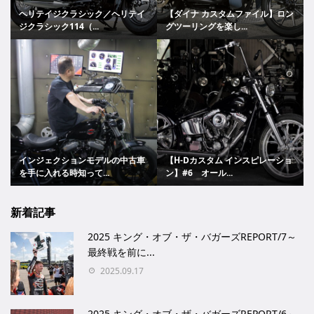
ヘリテイジクラシック／ヘリテイ
【ダイナ カスタムファイル】ロン
ジクラシック114（...
グツーリングを楽し...
インジェクションモデルの中古車
【H-Dカスタム インスピレーショ
を手に入れる時知って...
ン】#6 オール...
新着記事
2025 キング・オブ・ザ・バガーズREPORT/7～
最終戦を前に...
2025.09.17
2025 キング・オブ・ザ・バガーズREPORT/6～