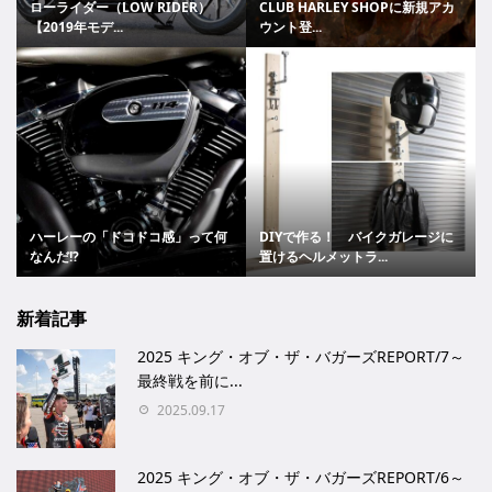
ローライダー（LOW RIDER）
CLUB HARLEY SHOPに新規アカ
【2019年モデ...
ウント登...
ハーレーの「ドコドコ感」って何
DIYで作る！ バイクガレージに
なんだ!?
置けるヘルメットラ...
新着記事
2025 キング・オブ・ザ・バガーズREPORT/7～
最終戦を前に...
2025.09.17
2025 キング・オブ・ザ・バガーズREPORT/6～