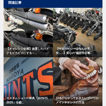
関連記事
【チャレンジ企画】放置したバイ
【中古ハーレーはなんか不
クをピカピカにする～...
安……】安心の“認定中古車...
カスタムショーの祭典「JOINTS
日頃からやっておきたいブーツの
2025」を総...
メインテナンスの方法