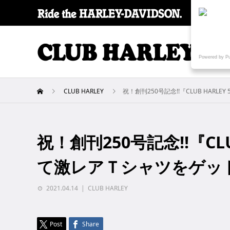
SPECI
Powered by P
CLUB HARLEY
祝！創刊250号記念!!『CLUB HAR
祝！創刊250号記念!!『CL
て激レアＴシャツをゲッ
2021.04.14
CLUB HARLEY
Post
Share