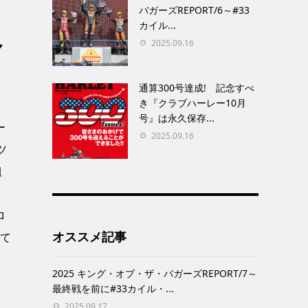
バガーズREPORT/6～#33
カイル...
ャ
2025.09.16
通算300号達成! 記念すべ
き『クラブハーレー10月
号』は永久保存...
ー
2025.09.16
ツ
組
っ
ロ
オススメ記事
いて
2025 キング・オブ・ザ・バガーズREPORT/7～
最終戦を前に#33カイル・...
2025.09.17