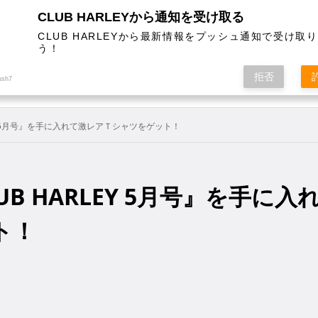
CLUB HARLEYから通知を受け取る
CLUB HARLEYから最新情報をプッシュ通知で受け取
う！
AL
COLUMN
EVENT
MAGAZINE
SHOPPING
拒否
ush7
LEY 5月号』を手に入れて激レアＴシャツをゲット！
UB HARLEY 5月号』を手に入
ト！