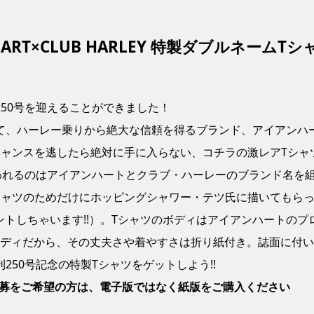
ART×CLUB HARLEY 特製ダブルネームTシ
50号を迎えることができました！
て、ハーレー乗りから絶大な信頼を得るブランド、アイアンハ
チャンスを逃したら絶対に手に入らない、コチラの激レアTシャ
われるのはアイアンハートとクラブ・ハーレーのブランド名を
シャツのためだけにホッピングシャワー・テツ氏に描いてもら
トしちゃいます!!）。Tシャツのボディはアイアンハートのプ
ルボディだから、その丈夫さや着やすさは折り紙付き。誌面に付
50号記念の特製Tシャツをゲットしよう!!
の応募をご希望の方は、電子版ではなく紙版をご購入ください