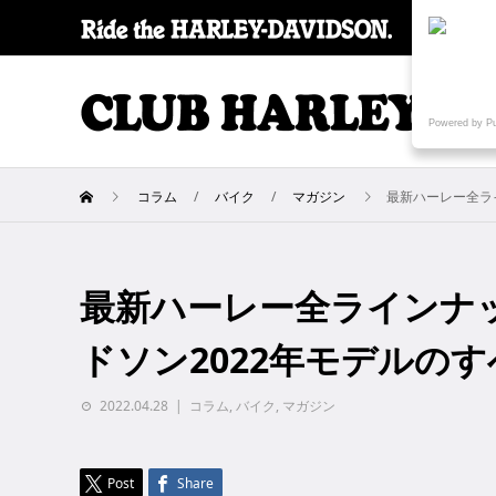
SPECI
Powered by P
コラム
バイク
マガジン
最新ハーレー全ラ
最新ハーレー全ラインナッ
ドソン2022年モデルの
2022.04.28
コラム
,
バイク
,
マガジン
Post
Share