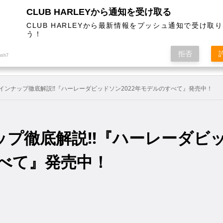
CLUB HARLEYから通知を受け取る
CLUB HARLEYから最新情報をプッシュ通知で受け取
う！
AL
COLUMN
EVENT
MAGAZINE
SHOPPING
拒否
ush7
インナップ徹底解説!!『ハーレーダビッドソン2022年モデルのすべて』発売中！
プ徹底解説!!『ハーレーダビ
すべて』発売中！