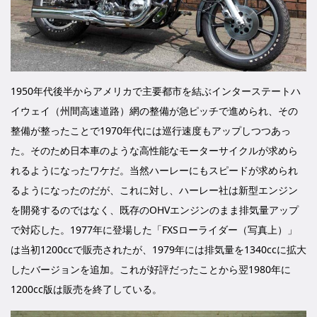
1950年代後半からアメリカで主要都市を結ぶインターステートハ
イウェイ（州間高速道路）網の整備が急ピッチで進められ、その
整備が整ったことで1970年代には巡行速度もアップしつつあっ
た。そのため日本車のような高性能なモーターサイクルが求めら
れるようになったワケだ。当然ハーレーにもスピードが求められ
るようになったのだが、これに対し、ハーレー社は新型エンジン
を開発するのではなく、既存のOHVエンジンのまま排気量アップ
で対応した。1977年に登場した「FXSローライダー（写真上）」
は当初1200ccで販売されたが、1979年には排気量を1340ccに拡大
したバージョンを追加。これが好評だったことから翌1980年に
1200cc版は販売を終了している。