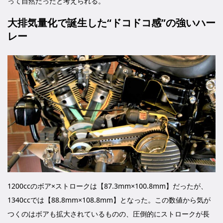
って自然だったと考えられる。
大排気量化で誕生した“ドコドコ感”の強いハー
レー
1200ccのボア×ストロークは【87.3mm×100.8mm】だったが、
1340ccでは【88.8mm×108.8mm】となった。この数値から気が
つくのはボアも拡大されているものの、圧倒的にストロークが長