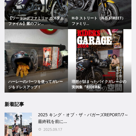
【ツーリングファミリー カスタム
H-D ストリート（H-D STREET）
ファイル】紫のフレ...
ファミリ...
ハーレーのパーツを使ってガレー
理想が詰まったバイクガレージの
ジをドレスアップ！
実例集『RIDER&...
新着記事
2025 キング・オブ・ザ・バガーズREPORT/7～
最終戦を前に...
2025.09.17