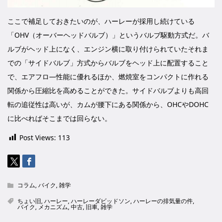
ここで補足しておきたいのが、ハーレーが採用し続けている
「OHV（オーバーヘッドバルブ）」というバルブ駆動方式だ。バ
ルブがヘッド上になく、エンジン横に取り付けられていたそれま
での「サイドバルブ」方式からバルブをヘッド上に配置すること
で、エアフロ―性能に優れるほか、燃焼室をコンパクトに作れる
関係から圧縮比を高めることができた。サイドバルブよりも高回
転の追従性は高いが、カムが腰下にある関係から、OHCやDOHC
に比べればそこまでは回らない。
Post Views:
113
コラム
,
バイク
,
雑学
ちょい旧
,
ハーレー
,
ハーレーダビッドソン
,
ハーレーの排気量の件
,
バイク
,
メカニズム
,
中古
,
旧車
,
雑学