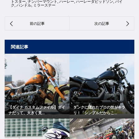
トスター
,
ナンバーマウント
,
ハーレー
,
ハーレーダビッドソン
,
バイ
ク
,
ハンドル
,
ミラーステー
関連記事
【ダイナ カスタムファイル】ダイ
タンクに隠れたプロの技がキラ
ナだって、大きく見...
リ！「シンプルだからこ...