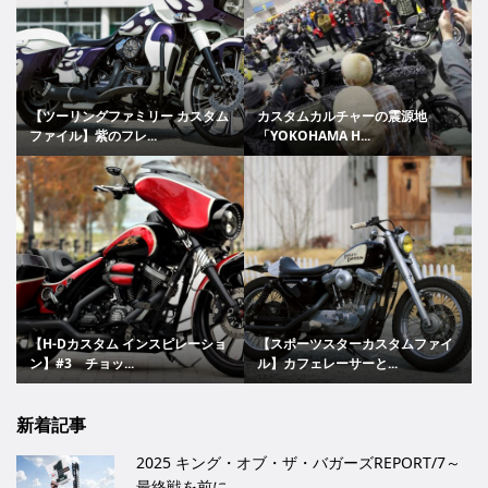
【ツーリングファミリー カスタム
カスタムカルチャーの震源地
ファイル】紫のフレ...
「YOKOHAMA H...
【H-Dカスタム インスピレーショ
【スポーツスターカスタムファイ
ン】#3 チョッ...
ル】カフェレーサーと...
新着記事
2025 キング・オブ・ザ・バガーズREPORT/7～
最終戦を前に...