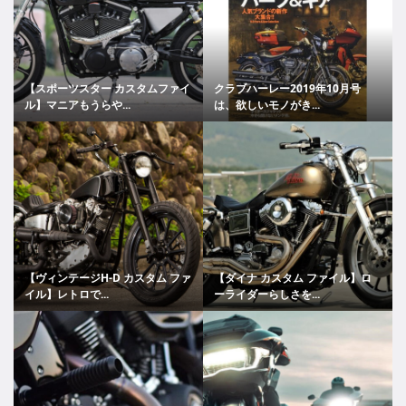
【スポーツスター カスタムファイ
クラブハーレー2019年10月号
ル】マニアもうらや...
は、欲しいモノがき...
【ヴィンテージH-D カスタム ファ
【ダイナ カスタム ファイル】ロ
イル】レトロで...
ーライダーらしさを...