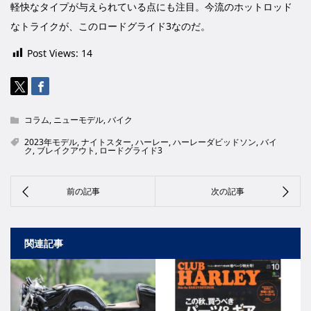
軽快なタイプが与えられている点にも注目。今流のホットロッド
なトライクが、このロードグライド3なのだ。
Post Views:
14
コラム
,
ニューモデル
,
バイク
2023年モデル
,
ナイトスター
,
ハーレー
,
ハーレーダビッドソン
,
バイ
ク
,
ブレイクアウト
,
ロードグライド3
関連記事