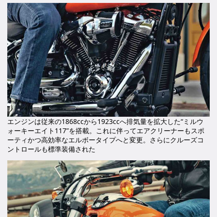
エンジンは従来の1868ccから1923ccへ排気量を拡大した“ミルウ
ォーキーエイト117”を搭載。これに伴ってエアクリーナーもスポ
ーティかつ高効率なエルボータイプへと変更。さらにクルーズコ
ントロールも標準装備された