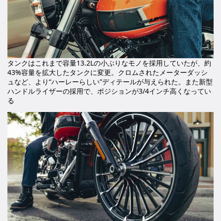
タンクはこれまで容量13.2Lの小ぶりなモノを採用していたが、約
43%容量を拡大したタンクに変更。クロムされたメーターダッシ
ュなど、より“ハーレーらしい”ディテールが与えられた。また新型
ハンドルライザーの採用で、ポジションが3/4インチ高くなってい
る