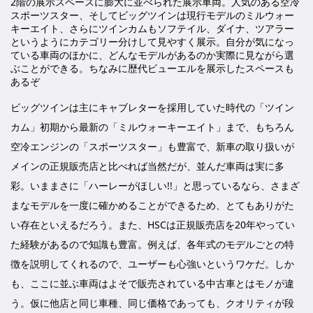
2階の展示スペースに膨大に並べられた展示車両。人気のある空冷
スポーツスター、そしてビッグツインは現行モデルのミルウォー
キーエイト、さらにツインカムもソフテイル、ダイナ、ツアラー
というようにカテゴリー分けして見やすく展示。自分が気になっ
ている車両のほかに、どんなモデルがあるのか実際に見ながら選
ぶことができる。ちなみに歴代ビューエルを展示したスペースも
あるぞ
ビッグツインは主にキャブレターを採用していた時代の「ツイン
カム」初期から最新の「ミルウォーキーエイト」まで、もちろん
空冷エンジンの「スポーツスター」も豊富で、新車の取り扱いが
メインの正規販売店と比べれば当然だが、並んだ車両は実に多
彩。いままさに「ハーレーがほしい!!」と思っているなら、さまざ
まなモデルを一度に確かめることができるため、とてもありがた
い存在といえるだろう。また、HSCは正規販売店を20年やってい
た経験があるので知識も豊富。例えば、各年式のモデルごとの特
徴を説明してくれるので、ユーザーも心強いというワケだ。しか
も、ここに並ぶ車両はよそで販売されている中古車とはモノが違
う。仮に他店と同じ車種、同じ価格であっても、クオリティが段