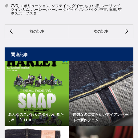
CVO
,
エボリューション
,
ソフテイル
,
ダイナ
,
ちょい旧
,
ツーリング
,
ツインカム
,
ハーレー
,
ハーレーダビッドソン
,
バイク
,
中古
,
旧車
,
空
冷スポーツスター
関連記事
みんなのこだわりスタイルが見た
屈強なのに柔らかいアイアンハー
い!! 『CLUB ...
トの新作デニム