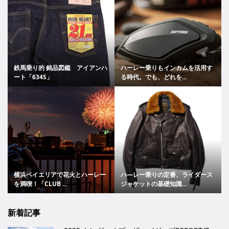
鉄馬乗り的 銘品図鑑 アイアンハ
ハーレー乗りもインカムを活用す
ート「634S」
る時代。でも、どれを...
横浜ベイエリアで花火とハーレー
ハ―レー乗りの定番、ライダース
を満喫！「CLUB ...
ジャケットの基礎知識...
新着記事