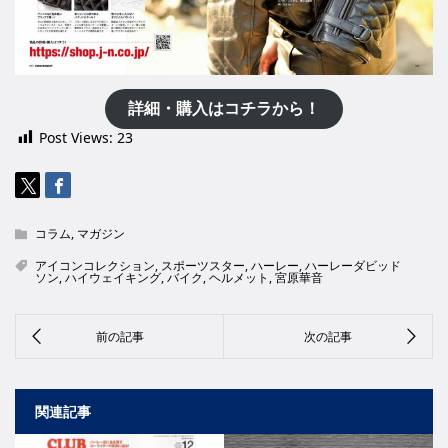
詳細・購入はコチラから！
Post Views:
23
コラム
,
マガジン
アイコンコレクション
,
スポーツスター
,
ハーレー
,
ハーレーダビッド
ソン
,
ハイウェイキング
,
バイク
,
ヘルメット
,
宮原華音
関連記事