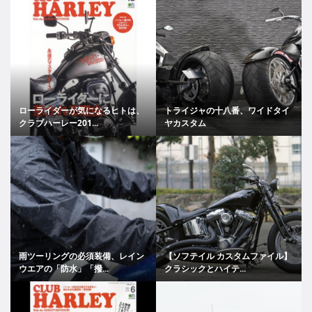
ローライダーが気になるヒトは、
トライジャの十八番、ワイドタイ
クラブハーレー201...
ヤカスタム
雨ツーリングの必須装備、レイン
【ソフテイル カスタムファイル】
ウエアの「防水」「撥...
クラシックとハイテ...