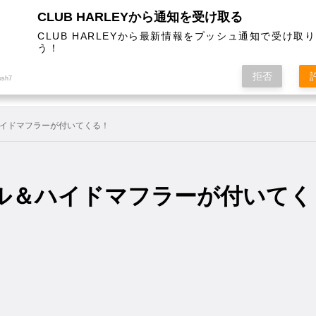
CLUB HARLEYから通知を受け取る
CLUB HARLEYから最新情報をプッシュ通知で受け取
う！
AL
COLUMN
EVENT
MAGAZINE
SHOPPING
拒否
ush7
イドマフラーが付いてくる！
ル＆ハイドマフラーが付いてく