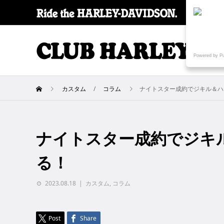
SPECI
Powered by P
カスタム
コラム
ナイトスター成約でジキル＆ハ
ナイトスター成約でジキ
る！
2023.08.18
カスタム
,
コラム
Post
Share