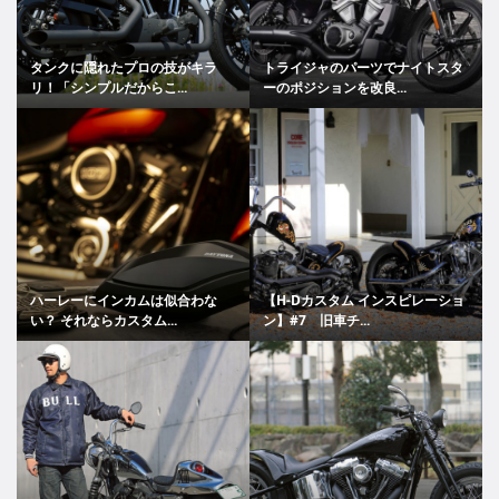
タンクに隠れたプロの技がキラ
トライジャのパーツでナイトスタ
リ！「シンプルだからこ...
ーのポジションを改良...
ハーレーにインカムは似合わな
【H-Dカスタム インスピレーショ
い？ それならカスタム...
ン】#7 旧車チ...