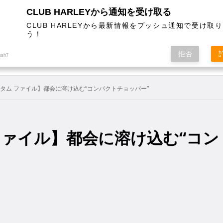
CLUB HARLEYから通知を受け取る
CLUB HARLEYから最新情報をプッシュ通知で受け取
う！
AL
COLUMN
EVENT
MAGAZINE
SHOPPING
拒否
ush7
スタム ファイル】都会に溶け込む“コンパクトチョッパー”
ファイル】都会に溶け込む“コン