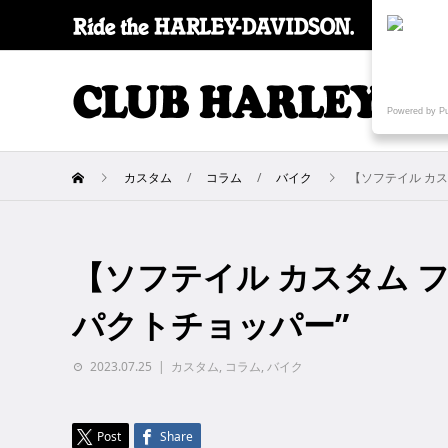
SPECI
Powered by P
カスタム
コラム
バイク
【ソフテイル カ
【ソフテイル カスタム 
パクトチョッパー”
2023.07.25
カスタム
,
コラム
,
バイク
Post
Share