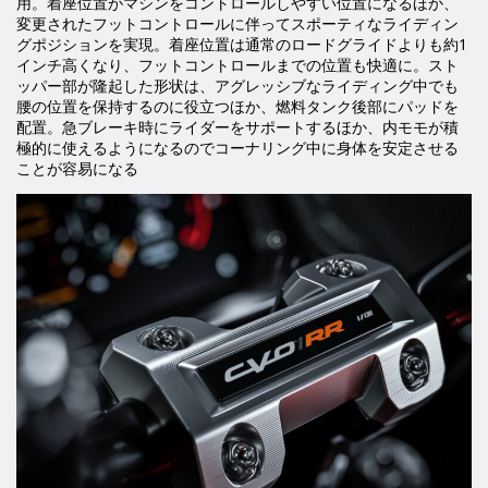
用。着座位置がマシンをコントロールしやすい位置になるほか、
変更されたフットコントロールに伴ってスポーティなライディン
グポジションを実現。着座位置は通常のロードグライドよりも約1
インチ高くなり、フットコントロールまでの位置も快適に。スト
ッパー部が隆起した形状は、アグレッシブなライディング中でも
腰の位置を保持するのに役立つほか、燃料タンク後部にパッドを
配置。急ブレーキ時にライダーをサポートするほか、内モモが積
極的に使えるようになるのでコーナリング中に身体を安定させる
ことが容易になる