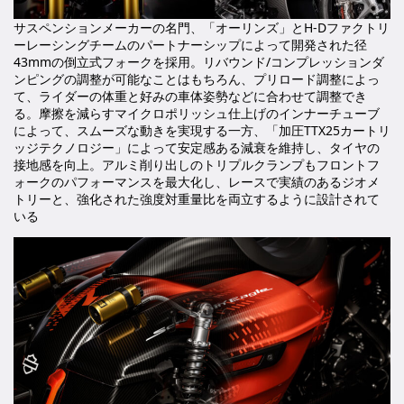
サスペンションメーカーの名門、「オーリンズ」とH-Dファクトリ
ーレーシングチームのパートナーシップによって開発された径
43mmの倒立式フォークを採用。リバウンド/コンプレッションダ
ンピングの調整が可能なことはもちろん、プリロード調整によっ
て、ライダーの体重と好みの車体姿勢などに合わせて調整でき
る。摩擦を減らすマイクロポリッシュ仕上げのインナーチューブ
によって、スムーズな動きを実現する一方、「加圧TTX25カートリ
ッジテクノロジー」によって安定感ある減衰を維持し、タイヤの
接地感を向上。アルミ削り出しのトリプルクランプもフロントフ
ォークのパフォーマンスを最大化し、レースで実績のあるジオメ
トリーと、強化された強度対重量比を両立するように設計されて
いる