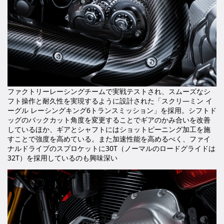
ファクトリーレーシングチームで実戦テストされ、スムーズなシ
フト操作と耐久性を実現するように設計された「スクリ―ミン イ
ーグル レーシングキング6トランスミッション」を採用。シフトド
ッグのバックカット角度を変更することでギアのかみ合いを改善
しているほか、ギアとシャフトにはショットピーニング加工を施
すことで強度を高めている。また加速性能を高めるべく、ファイ
ナルドライブのスプロケットに30T（ノーマルのロードグライドは
32T）を採用しているのも興味深い