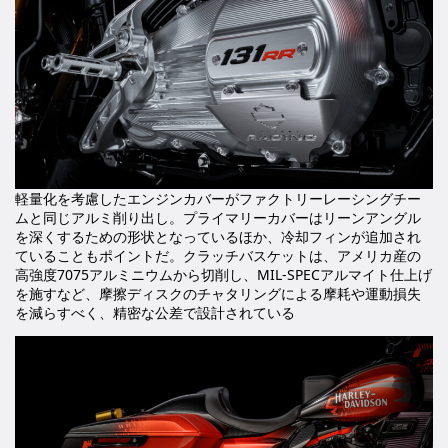
軽量化を考慮したエンジンカバーがファクトリーレーシングチー
ムと同じアルミ削り出し。プライマリーカバーはリーンアングル
を深くするための形状となっているほか、冷却フィンが追加され
ていることもポイントだ。クラッチバスケットは、アメリカ産の
高強度7075アルミニウムから切削し、MIL-SPECアルマイト仕上げ
を施すなど、摩擦ディスクのチャタリングによる摩耗や運動損失
を減らすべく、精密な公差で設計されている