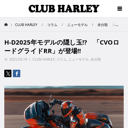
CLUB HARLEY
コラム
ニューモデル
未分類
H-D
H-D2025年モデルの隠し玉!? 「CVOロ
ードグライドRR」が登場!!
2025.03.19
CLUB HARLEY
,
コラム
,
ニューモデル
,
未分類