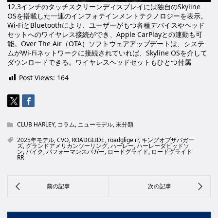
12.3インチのタッチスクリーンディスプレイには独自のSkyline
OSを搭載した一連のインフォテインメントテクノロジーを表示。
Wi-FiとBluetoothにより、ユーザーがもつ各種デバイスやヘッド
セットへのワイヤレス接続ができ、Apple CarPlayとの連動も可
能。Over The Air（OTA）ソフトウェアアップデートは、システ
ムがWi-Fiネットワークに接続されていれば、Skyline OSを介して
ダウンロードできる。ワイヤレスヘッドセットもひとつ付属
Post Views:
164
CLUB HARLEY
,
コラム
,
ニューモデル
,
未分類
2025年モデル
,
CVO
,
ROADGLIDE
,
roadglige rr
,
キングオブザバガー
ズ
,
グランドアメリカンツーリング
,
ハーレー
,
ハーレーダビッドソ
ン
,
バイク
,
パフォーマンスバガー
,
ロードグライド
,
ロードグライド
RR