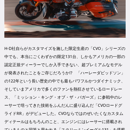
H-D社自らがカスタマイズを施した限定生産の「CVO」シリーズの
中でも、本当にごくわずかの限定131台、しかもアメリカの一部の
認定正規ディーラーでしか入手できない、超プレミアムなモデル
が発表されたことをご存じだろうか!? 「ハーレーダビッドソン」
の122年という長い歴史の中でも最もパワフルかつダイナミック、
そしていまアメリカで多くのファンを熱狂させているロードレー
ス、「ミッション・キング・オブ・ザ・バガーズ」に参戦中のレ
ーサーで培ってきた技術をふんだんに盛り込んだ「CVOロードグ
ライドRR」がデビューした。CVOならではのぜいたくなカスタム
ディテールはもちろんのこと、エンジンにはレーサーに搭載され
ているものと同等と思われる「スクリ―ミンイーグル131」を搭載