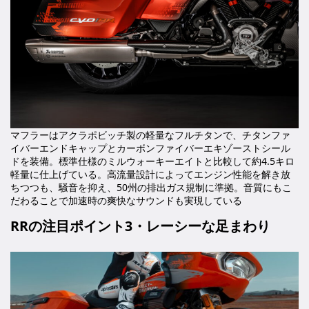
マフラーはアクラポビッチ製の軽量なフルチタンで、チタンファ
イバーエンドキャップとカーボンファイバーエキゾーストシール
ドを装備。標準仕様のミルウォーキーエイトと比較して約4.5キロ
軽量に仕上げている。高流量設計によってエンジン性能を解き放
ちつつも、騒音を抑え、50州の排出ガス規制に準拠。音質にもこ
だわることで加速時の爽快なサウンドも実現している
RRの注目ポイント3・レーシーな足まわり