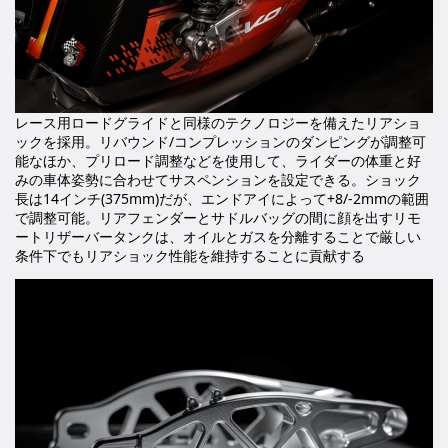
レース用ロードグライドと同様のテクノロジーを備えたリアショ
ックを採用。リバウンド/コンプレッションのダンピングが調整可
能なほか、プリロード調整などを使用して、ライダーの体重と好
みの車体姿勢に合わせてサスペンションを設定できる。ショック
長は14インチ(375mm)だが、エンドアイによって+8/-2mmの範囲
で調整可能。リアフェンダーとサドルバッグの間に顔を出すリモ
ートリザーバータンクは、オイルとガスを分離することで厳しい
条件下でもリアショック性能を維持することに貢献する