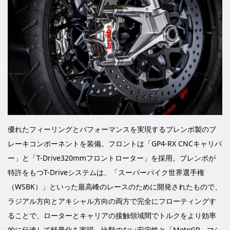
優れたフィーリングとパフォーマンスを実現するブレンボ製のブ
レーキコンポーネントを装備。フロントは「GP4-RX CNCキャリパ
ー」と「T-Drive320mmフロントローター」を採用。ブレンボが
特許をもつT-Driveシステムは、「スーパーバイク世界選手権
（WSBK）」といった最高峰のレースのために開発されたもので、
ラジアル方向とアキシャル方向の両方で完全にフローティングす
ることで、ローターとキャリアの接触領域間でトルクをより効率
的に伝達して軽量化を実現。比類のない安定性と「MotoGP」マシ