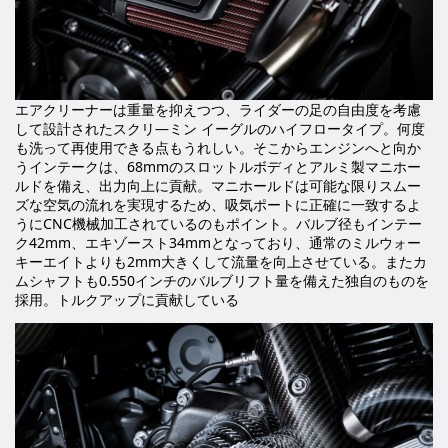
エアクリーナーは重量を抑えつつ、ライダーの足の自由度を考慮
して設計されたスクリ―ミン イーグルのハイフロータイプ。何度
も洗って再使用できる点もうれしい。そこからエンジンへと向か
うインテークは、68mmのスロットルボディとアルミ製マニホー
ルドを備え、出力向上に貢献。マニホールドは可能な限りスムー
ズな空気の流れを実現するため、吸気ポートに正確に一致するよ
うにCNC機械加工されているのもポイント。バルブ径もインテー
ク42mm、エキゾースト34mmとなっており、通常のミルウォー
キーエイトよりも2mm大きくして流量を向上させている。またカ
ムシャフトも0.550インチのバルブリフト量を備えた独自のものを
採用。トルクアップに貢献している