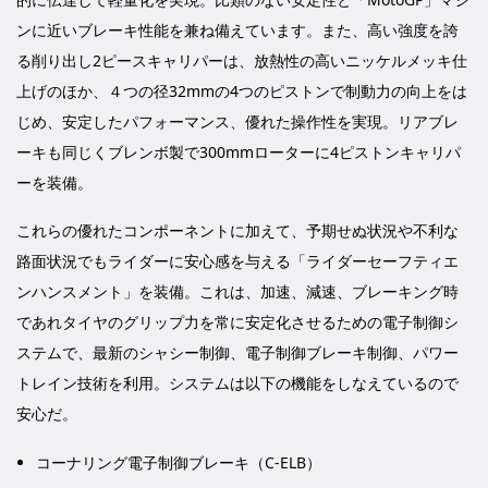
ンに近いブレーキ性能を兼ね備えています。また、高い強度を誇
る削り出し2ピースキャリパーは、放熱性の高いニッケルメッキ仕
上げのほか、４つの径32mmの4つのピストンで制動力の向上をは
じめ、安定したパフォーマンス、優れた操作性を実現。リアブレ
ーキも同じくブレンボ製で300mmローターに4ピストンキャリパ
ーを装備。
これらの優れたコンポーネントに加えて、予期せぬ状況や不利な
路面状況でもライダーに安心感を与える「ライダーセーフティエ
ンハンスメント」を装備。これは、加速、減速、ブレーキング時
であれタイヤのグリップ力を常に安定化させるための電子制御シ
ステムで、最新のシャシー制御、電子制御ブレーキ制御、パワー
トレイン技術を利用。システムは以下の機能をしなえているので
安心だ。
コーナリング電子制御ブレーキ（C-ELB）