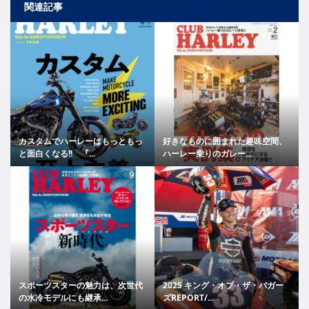
関連記事
カスタムでハーレーはもっともっ
好きなものに囲まれた趣味空間、
と面白くなる!! 『...
ハーレー乗りのガレー...
スポーツスターの魅力は、次世代
2025 キング・オブ・ザ・バガー
の水冷モデルにも継承...
ズREPORT/...