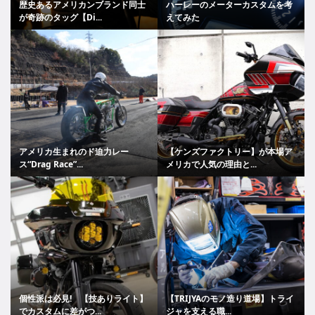
歴史あるアメリカンブランド同士
ハーレーのメーターカスタムを考
が奇跡のタッグ【Di...
えてみた
アメリカ生まれのド迫力レー
【ケンズファクトリー】が本場ア
ス“Drag Race”...
メリカで人気の理由と...
個性派は必見! 【技ありライト】
【TRIJYAのモノ造り道場】トライ
でカスタムに差がつ...
ジャを支える職...