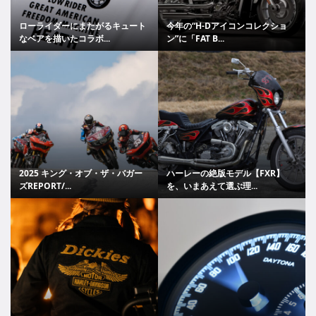
ローライダーにまたがるキュート
今年の“H-Dアイコンコレクショ
なベアを描いたコラボ...
ン”に「FAT B...
2025 キング・オブ・ザ・バガー
ハーレーの絶版モデル【FXR】
ズREPORT/...
を、いまあえて選ぶ理...