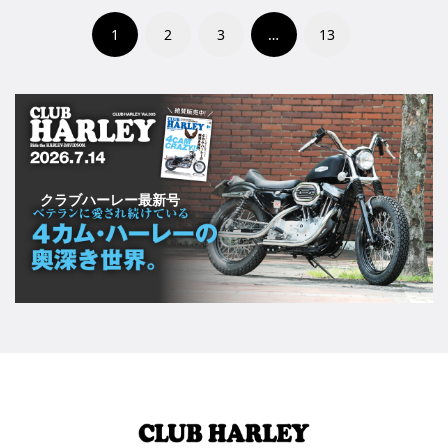
1
2
3
…
13
クラブハーレー最新号