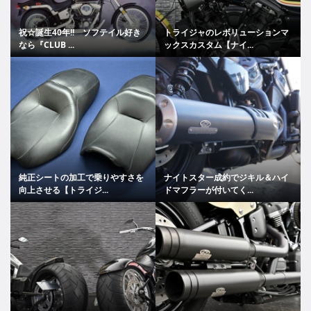
祝☆誕生40年!! ソフテイル好き
トライジャのレボリューションマ
なら『CLUB ...
ックスカスタム【ナイ...
純正シートの加工で乗りやすさを
ナイトスター成約でジキル＆ハイ
向上させる【トライジ...
ドマフラーが付いてく...