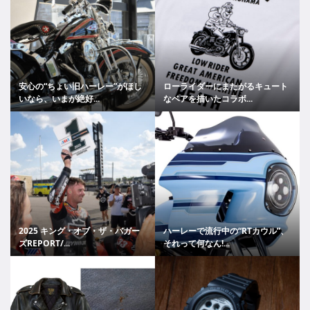
安心の“ちょい旧ハーレー”がほし
ローライダーにまたがるキュート
いなら、いまが絶好...
なベアを描いたコラボ...
2025 キング・オブ・ザ・バガー
ハーレーで流行中の“RTカウル”、
ズREPORT/...
それって何なん!...