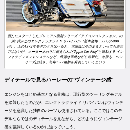
新たにスタートしたプレミアム復刻シリーズ「アイコンコレクション」の
第1弾がこのエレクトラグライド リバイバル（新車価格：337万5900
円）。上の1973年モデルと見比べると、雰囲気はそのままといっても過言
ではないが、メーターまわりに備えられた“Apple Car Play”と連動する イン
フォテインメントシステムなど、装備は当然ながら最新だ。今後もこのシ
リーズは続き、毎年1～2種類を発表していくという
ディテールで見るハーレーの“ヴィンテージ感”
エンジンをはじめ基本となる骨格は、現行型のツーリングモデル
を踏襲したものだが、エレクトラグライド リバイバルはヴィンテ
ージを意識した独自のパーツも使用されている。ここではこのモ
デルならではのディテールを見ながら、どのようにヴィンテージ
感を強調しているのかに迫っていこう。