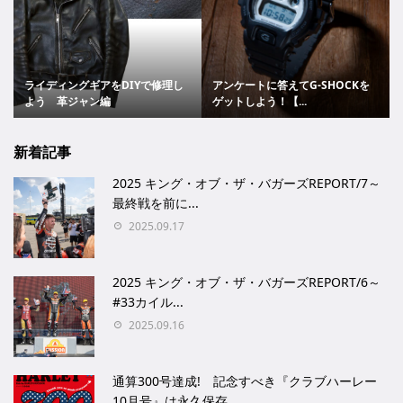
ライディングギアをDIYで修理し
アンケートに答えてG-SHOCKを
よう 革ジャン編
ゲットしよう！【...
新着記事
2025 キング・オブ・ザ・バガーズREPORT/7～
最終戦を前に...
2025.09.17
2025 キング・オブ・ザ・バガーズREPORT/6～
#33カイル...
2025.09.16
通算300号達成! 記念すべき『クラブハーレー
10月号』は永久保存...