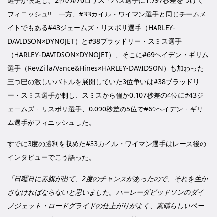
選手が快走し、2位の#76ロリス・バズ選手に1.797秒差をつけて
フィニッシュ!! 一方、#33カイル・ワイマン選手と同じチームメ
イトでもある#43ジェームズ・リスポリ選手（HARLEY-
DAVIDSON×DYNOJET）と#38ブラッドリー・スミス選手
（HARLEY-DAVIDSON×DYNOJET）、そこに#69ヘイデン・ギリム
選手（RevZilla/Vance&Hines×HARLEY-DAVIDSON）も加わった
三つ巴の激しいバトルを展開していた3位争いは#38ブラッドリ
ー・スミス選手が制し、スミスから僅か0.107秒差の4位に#43ジ
ェームズ・リスポリ選手、0.090秒差の5位で#69ヘイデン・ギリ
ム選手がフィニッシュした。
すでに3度の勝利を収めた#33カイル・ワイマン選手はレース後の
インタビューでこう語った。
「日曜日に赤旗が出て、2度のチャンスがあったので、それを生か
さなければならないと思いました。ハーレーダビッドソンのダイ
ノジェット・ロードグライドの仕上がりがよく、素晴らしいペー