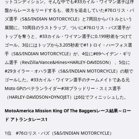
ットコンディション。そんな中でも#33カイル・ワイマン選手は序
盤からレースをリードするも、後方を追走していた#76ロリス・バ
ズ選手（S&S/INDIAN MOTORCYCLE）と7周目からバトルという
展開に。10周目のラストラップ、ついに#76ロリス・バズ選手が
トップを奪うと、#33カイル・ワイマン選手に0.199秒差をつけて
ゴール。3位にはトップから3.205秒差で#1トロイ・ハーフォス選
手（S&S/INDIAN MOTORCYCLE）が、4位に#69ヘイデン・ギリ
ム選手（RevZilla/Vance&Hines×HARLEY-DAVIDSON） 、5位に
#29タイラー・オハラ選手（S&S/INDIAN MOTORCYCLE）の順で
ゴールした。#33カイル・ワイマン選手のチームメイトである元
Moto GPのベテランライダー#38ブラッドリー・スミス選手
（HARLEY-DAVIDSON×DYNOJET）は6位でフィニッシュした。
MotoAmerica Mission King Of The Baggersレース結果～ロー
ド アトランタレース1
1位 #76ロリス・バズ（S&S/INDIAN MOTORCYCLE）