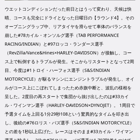
ウエットコンディションだった前日とはうって変わり、天候は快
晴、コースも完全にドライとなった日曜日の【ラウンド4】。その
オープニングラップ中、リアタイヤを滑らせて車体のバランスを
崩した#78カイル・オンソルグ選手（TAB PERFORMANCE
RACING/INDIAN）と#97ロッコ・ランダース選手
（RevZilla/Vance&Hines×HARLEY-DAVIDSON）が接触し、コー
ス上で転倒するトラブルが発生。そこからリスタートとなって2周
目、今度は#1トロイ・ハーフォス選手（S&S/INDIAN
MOTORCYCLE）が駆るマシンにエンジントラブルが発生し、オイ
ルがコース上にこぼれてしまったため赤旗中断と、波乱の様相を
呈した。2度目の再スタートで集団から抜け出したのは#33カイ
ル・ワインマン選手（HARLEY-DAVIDSON×DYNOJET）。 1周目で
予選タイムを上回る1分29秒108という驚異的なタイムを叩き出
し、後続の#76ロリス・バズ選手（S&S/INDIAN MOTORCYCLE）
との差を1秒以上広げた。レースはそのまま#33カイル・ワイマン