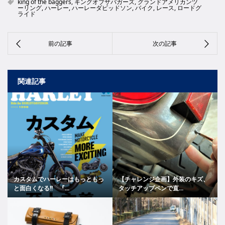
king of the baggers
,
キングオブザバガーズ
,
グランドアメリカンツ
ーリング
,
ハーレー
,
ハーレーダビッドソン
,
バイク
,
レース
,
ロードグ
ライド
関連記事
カスタムでハーレーはもっともっ
【チャレンジ企画】外装のキズ、
と面白くなる!! 『...
タッチアップペンで直...