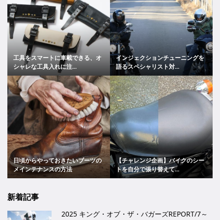
工具をスマートに車載できる、オ
インジェクションチューニングを
シャレな工具入れに注...
語るスペシャリスト対...
日頃からやっておきたいブーツの
【チャレンジ企画】バイクのシー
メインテナンスの方法
トを自分で張り替えて...
新着記事
2025 キング・オブ・ザ・バガーズREPORT/7～