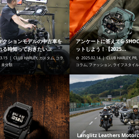
ェクションモデルの中古車を
アンケートに答えてG-SHO
る時知っておきたい...
ットしよう！【2025...
3.15
CLUB HARLEY
,
カスタム
,
コラ
2025.02.14
CLUB HARLEY
,
PR
,
,
未分類
コラム
,
ファッション
,
ライフスタイル
Langlitz Leathers Motorcy