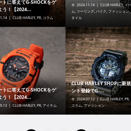
トに答えてG-SHOCKをゲ
2024.11.14
CLUB HARLEY
,
イ
う！【2024...
ム
,
ツーリング
,
バイク
,
ファッション
,
1.14
CLUB HARLEY
,
PR
,
コラム
タイル
CLUB HARLEY SHOPに
トに答えてG-SHOCKをゲ
ント登録でG-...
う！【2024...
2024.07.12
CLUB HARLEY
,
PR
,
9.13
CLUB HARLEY
,
PR
,
アイテム
コラム
,
ファッション