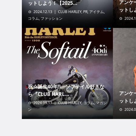
アンケー
ットしよう！【2025...
ットしよ
2024.12.13
CLUB HARLEY
,
PR
,
アイテム
,
コラム
,
ファッション
2024.1
祝☆誕生40年!! ソフテイル好きな
アンケー
ら『CLUB HARL...
ットしよ
2024.09.13
CLUB HARLEY
,
コラム
,
マガジ
ン
2024.0