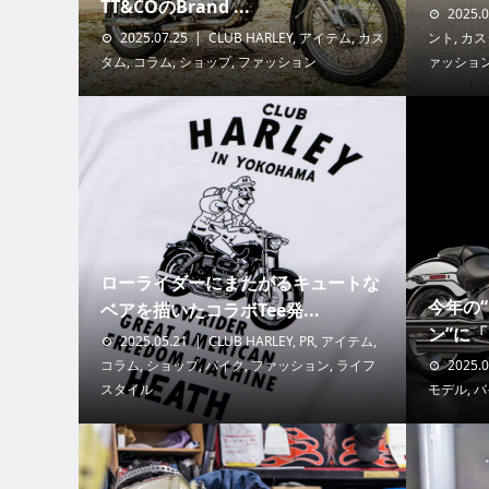
TT&COのBrand ...
2025.0
2025.07.25
CLUB HARLEY
,
アイテム
,
カス
ント
,
カス
タム
,
コラム
,
ショップ
,
ファッション
ァッショ
ローライダーにまたがるキュートな
今年の
ベアを描いたコラボTee発...
ン”に「F
2025.05.21
CLUB HARLEY
,
PR
,
アイテム
,
コラム
,
ショップ
,
バイク
,
ファッション
,
ライフ
2025.0
スタイル
モデル
,
バ