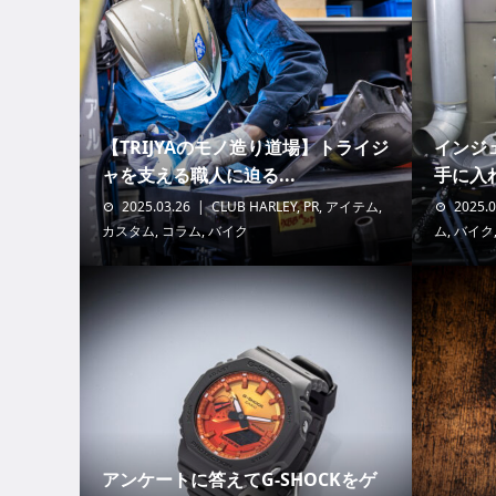
【TRIJYAのモノ造り道場】トライジ
インジ
ャを支える職人に迫る...
手に入れ
2025.03.26
CLUB HARLEY
,
PR
,
アイテム
,
2025.0
カスタム
,
コラム
,
バイク
ム
,
バイク
アンケートに答えてG-SHOCKをゲ