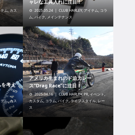
ャレな工具入れに注目!!
イテム
,
カス
2025.05.24
CLUB HARLEY
,
アイテム
,
コラ
ム
,
バイク
,
メインテナンス
アメリカ生まれのド迫力レー
ムを考え
ス“Drag Race”に注目！
2025.04.16
CLUB HARLEY
,
PR
,
イベント
,
イテム
,
カス
カスタム
,
コラム
,
バイク
,
ライフスタイル
,
レー
ス