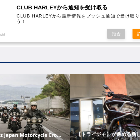
CLUB HARLEYから通知を受け取る
CLUB HARLEYから最新情報をプッシュ通知で受け取
う！
AL
COLUMN
EVENT
MAGAZINE
SHOPPING
拒否
ush7
【トライジャ】が進める新
z Japan Motorcycle Cro...