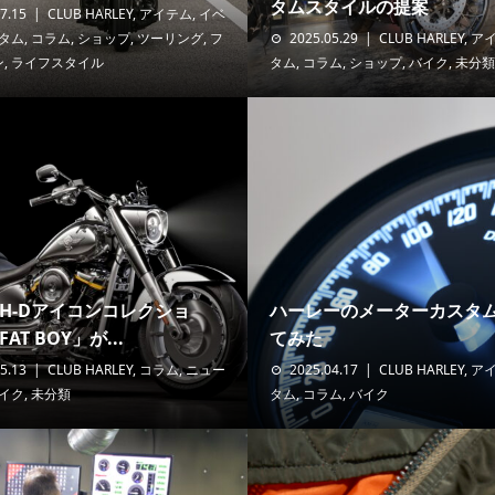
タムスタイルの提案
7.15
CLUB HARLEY
,
アイテム
,
イベ
タム
,
コラム
,
ショップ
,
ツーリング
,
フ
2025.05.29
CLUB HARLEY
,
ア
ン
,
ライフスタイル
タム
,
コラム
,
ショップ
,
バイク
,
未分類
“H-Dアイコンコレクショ
ハーレーのメーターカスタ
AT BOY」が...
てみた
5.13
CLUB HARLEY
,
コラム
,
ニュー
2025.04.17
CLUB HARLEY
,
ア
イク
,
未分類
タム
,
コラム
,
バイク