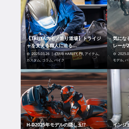
【TRIJYAのモノ造り道場】トライジ
気にな
ャを支える職人に迫る...
レーが2
2025.03.26
CLUB HARLEY
,
PR
,
アイテム
,
2025.0
カスタム
,
コラム
,
バイク
モデル
,
バ
H-D2025年モデルの隠し玉!?
インジ