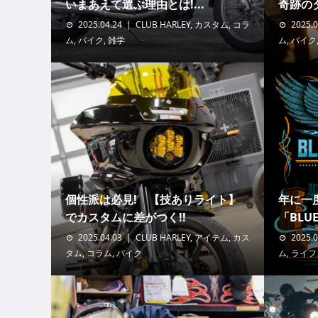
いまあえて選ぶ理由とは!...
奇跡のタッ
2025.04.24
CLUB HARLEY
,
カスタム
,
コラ
2025.0
ム
,
バイク
,
雑学
ム
,
バイク
個性派は必見! 【技ありライト】
年に一
でカスタムに差がつく!!
「BLUE 
2025.04.03
CLUB HARLEY
,
アイテム
,
カス
2025.0
タム
,
コラム
,
バイク
ム
,
ライフ