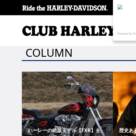
SPECI
Powered by P
COLUMN
ハーレーの絶版モデル【FXR】を、
歴史あ