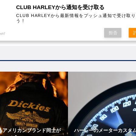
CLUB HARLEYから通知を受け取る
CLUB HARLEYから最新情報をプッシュ通知で受け取
う！
AL
COLUMN
EVENT
MAGAZINE
SHOPPING
拒否
ush7
るアメリカンブランド同士が
ハーレーのメーターカスタ