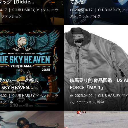
グ【Dickie...
てみた
4.17
CLUB HARLEY
,
アイテム
,
コラ
2025.04.17
CLUB HARLEY
,
ア
,
ファッション
タム
,
コラム
,
バイク
度のハーレーの祭典
鉄馬乗り的 銘品図鑑 US A
SKY HEAVEN...
FORCE「MA-1」
4.02
CLUB HARLEY
,
イベント
,
コラ
2025.04.02
CLUB HARLEY
,
ア
スタイル
ム
,
ファッション
,
雑学