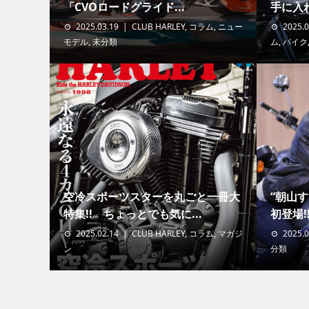
「CVOロードグライド...
手に入れ
2025.03.19
CLUB HARLEY
,
コラム
,
ニュー
2025.0
モデル
,
未分類
ム
,
バイク
空冷スポーツスターを丸ごと一冊大
“朝山す
特集!! ちょっとでも気に...
初登場!
2025.02.14
CLUB HARLEY
,
コラム
,
マガジ
2025.0
ン
分類