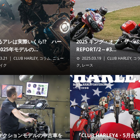
るアレは実際いくら!? ハー
2025 キング・オブ・ザ・
025年モデルの...
REPORT/2～#3...
3.21
CLUB HARLEY
,
コラム
,
ニュー
2025.03.19
CLUB HARLEY
,
コ
イク
ク
,
レース
ェクションモデルの中古車を
『CLUB HARLEY4・5月