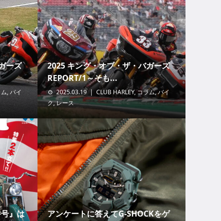
バガーズ
2025 キング・オブ・ザ・バガーズ
REPORT/1～そも...
ラム
,
バイ
2025.03.19
CLUB HARLEY
,
コラム
,
バイ
ク
,
レース
合併号』は
アンケートに答えてG-SHOCKをゲ