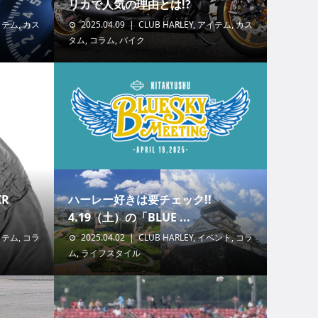
リカで人気の理由とは!?
イテム
,
カス
2025.04.09
CLUB HARLEY
,
アイテム
,
カス
タム
,
コラム
,
バイク
IR
ハーレー好きは要チェック!!
4.19（土）の「BLUE ...
イテム
,
コラ
2025.04.02
CLUB HARLEY
,
イベント
,
コラ
ム
,
ライフスタイル