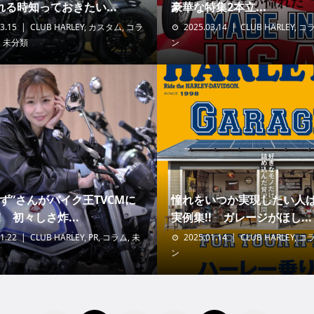
る時知っておきたい...
豪華な特集2本立...
3.15
CLUB HARLEY
,
カスタム
,
コラ
2025.03.14
CLUB HARLEY
,
コ
,
未分類
ン
ず”さんがバイク王TVCMに
憧れをいつか実現したい人
! 初々しさ炸...
実例集!! ガレージがほし...
1.22
CLUB HARLEY
,
PR
,
コラム
,
未
2025.01.14
CLUB HARLEY
,
コ
ン