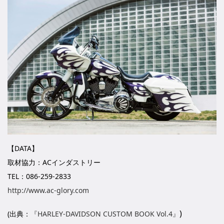
【DATA】
取材協力：ACインダストリー
TEL：086-259-2833
http://www.ac-glory.com
)
(出典：
『HARLEY-DAVIDSON CUSTOM BOOK Vol.4』