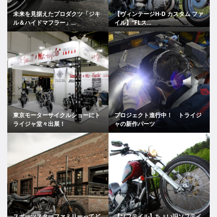
未来を見据えたプロダクツ「ジキ
【ヴィンテージH-D カスタム ファ
ル＆ハイドマフラー」...
イル】“FLス...
東京モーターサイクルショーにト
プロジェクト進行中！ トライジ
ライジャ堂々出展！
ャの新作パーツ
スポーツスターファミリーってど
【ソフテイル】ちょい旧ソフテイ