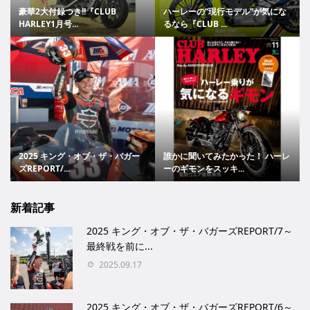
豪華2大付録つき!!『CLUB
ハーレーの“現行モデル”が気にな
HARLEY1月号...
るなら『CLUB ...
2025 キング・オブ・ザ・バガー
誰かに聞いてみたかった！ ハーレ
ズREPORT/...
ーのギモンをスッキ...
新着記事
2025 キング・オブ・ザ・バガーズREPORT/7～
最終戦を前に...
2025.09.17
2025 キング・オブ・ザ・バガーズREPORT/6～