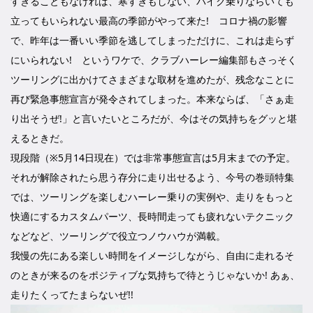
すぎることもなければ、寒すぎもしない、バイク乗りならいても
立ってもいられない最高の季節がやって来た! コロナ禍の影響
で、昨年は一番いい季節を逃してしまっただけに、これは走らず
にいられない! というワケで、クラブハーレー編集部もさっそく
ツーリングに出かけてさまざまな取材を進めたが、残念なことに
再び緊急事態宣言が発令されてしまった。本来ならば、「さぁ走
り出そうぜ!」と言いたいところだが、今はその気持ちをグッと堪
えるときだ。
現段階（※5月14日現在）では非常事態宣言は5月末までの予定。
それが解除されたら思う存分に走り出せるよう、今号の巻頭特集
では、ツーリングを楽しむハーレー乗りの実例や、走りをもっと
快適にするカスタムパーツ、長時間走っても疲れないテクニック
などなど、ツーリングで役立つノウハウが満載。
我慢の先にある楽しい時間をイメージしながら、自由に走れるそ
のときが来るのをポジティブな気持ちで待とうじゃないか! あぁ、
走りたくってたまらないぜ!!