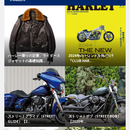
ハ―レー乗りの定番、ライダース
2024年のトレンドを先どり!!
ジャケットの基礎知識...
『CLUB HAR...
ストリートグライド（STREET
ストリートボブ（STREET BOB）
GLIDE）【2...
【2020年...