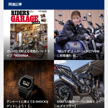
関連記事
ガレージで叶える理想のバイクラ
“朝山すず”さんがバイク王TVCM
イフ『RIDER&#...
に初登場!! 初...
アンケートに答えてG-SHOCKを
SHAFTの新作パーツに注目！【ベ
ゲットしよう！【...
ルズマフラー】