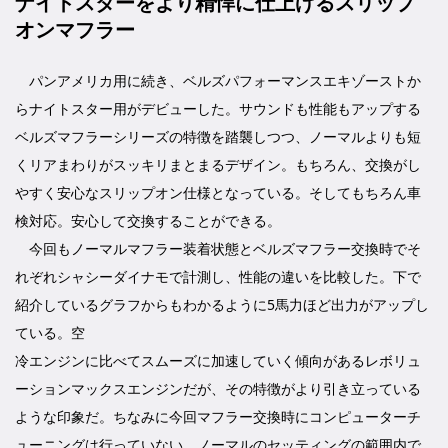
ナイトスターをより精悍に仕上げるスリップ
オンマフラー
パンアメリカ用に続き、ベルズパフォーマンスエキゾーストか
らナイトスター用がデビューした。サウンドも性能もアップする
ベルズマフラーシリーズの特徴を踏襲しつつ、ノーマルよりも短
くリアまわりがスッキリまとまるデザイン。もちろん、交換がし
やすく安心なスリップオン仕様となっている。そしてもちろん車
検対応。安心して交換することができる。
今回もノーマルマフラー装着状態とベルズマフラー交換時でそ
れぞれシャシーダイナモで計測し、性能の違いを比較した。下で
紹介しているグラフからもわかるように5馬力ほど出力がアップし
ている。空
冷エンジンに比べてスムーズに加速していく傾向があるレボリュ
ーションマックスエンジンだが、その特徴がより引き立っている
ような印象だ。ちなみに今回マフラー交換時にコンピューターチ
ューニングは行っていない。ノーマルのセッティングの範囲内で