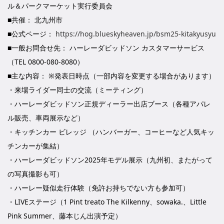
ル＆パークマーケット実行委員会
■共催： 北九州市
■公式ページ：
https://hog.blueskyheaven.jp/bsm25-kitakyusyu
■一般お問合せ先： ハーレーダビッドソン カスタマーサービス
（TEL 0800-080-8080）
■主な内容： ※発表日時点（一部内容を変更する場合があります）
・来場ライダー同士の交流（ミーティング）
・ハーレーダビッドソン正規ディーラー出店ブース（各種アパレ
ル販売、車両展示など）
・キッチンカー ビレッジ （ハンバーガー、コーヒーなど人気キッ
チンカーが集結）
・ハーレーダビッドソン2025年モデル展示（九州初、またがって
の写真撮影も可）
・ハーレー疑似走行体験（免許お持ちでない方も参加可）
・LIVEステージ（1 Pint treato The Kilkenny、sowaka.、Little
Pink Summer、藤本じん出演予定）