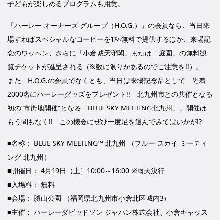
子どもが楽しめるプログラムも用意。
「ハーレー オーナーズ グループ（H.O.G.）」の会員なら、当日来
場すればスペシャルなコーヒーを1杯無料で提供するほか、来場記
念のワッペン、さらに「小倉城天守閣」または「庭園」の無料観
覧チケットが進呈される（※数に限りがあるのでご注意を!!）。
また、H.O.G.の会員でなくとも、当日は来場記念品として、先着
2000名にハーレーグッズをプレゼント!! 北九州市との共催となる
初の“市街地開催”となる「BLUE SKY MEETING北九州」。開催は
もう間もなく!! この機会にぜひ一度足を運んでみてはいかが!?
■名称： BLUE SKY MEETING™ 北九州 （ブルー スカイ ミーティ
ング 北九州）
■開催日： 4月19日（土）10:00～16:00 ※雨天決行
■入場料： 無料
■会場： 勝山公園 （福岡県北九州市小倉北区城内3）
■主催： ハーレーダビッドソン ジャパン株式会社、小倉キャッス