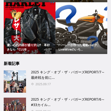
濃いめの内容が盛り沢山!! 革好
ハーレーが作った電動バイク、
きなら『CLUB ...
LiveWireのいろ...
新着記事
2025 キング・オブ・ザ・バガーズREPORT/7～
最終戦を前に...
2025.09.17
2025 キング・オブ・ザ・バガーズREPORT/6～
#33カイル...