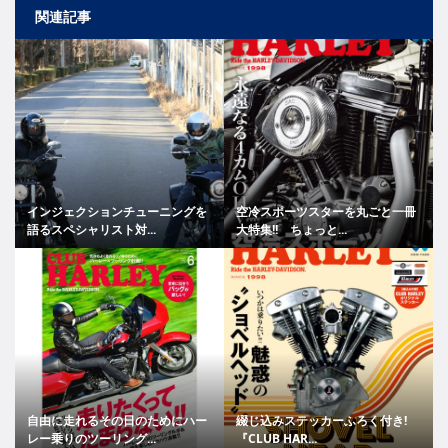
関連記事
インジェクションチューニングを
空冷スポーツスターを丸ごと一冊
語るスペシャリスト対...
大特集!! ちょっと...
自由に走れるその日のためにハー
綴じ込みステッカーふろく付き!
レー乗りのツーリング...
『CLUB HAR...