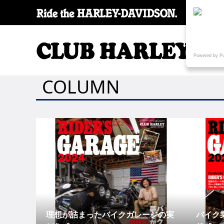
SPECI
Powered by P
COLUMN
理想が詰まったバイクガレージの実
バイク