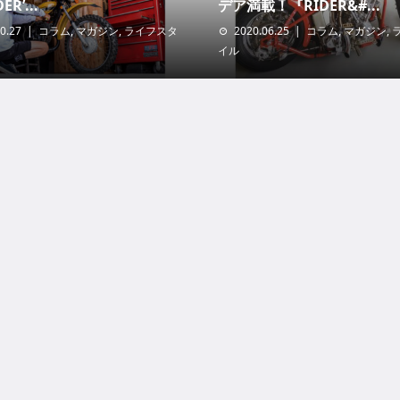
R’...
デア満載！『RIDER&#...
0.27
コラム
,
マガジン
,
ライフスタ
2020.06.25
コラム
,
マガジン
,
イル