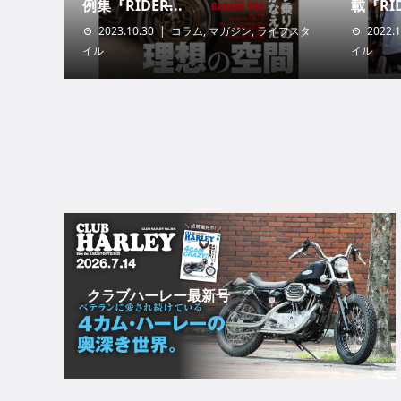
例集『RIDER̵...
載『RIDE
2023.10.30
コラム
,
マガジン
,
ライフスタ
2022.1
イル
イル
クラブハーレー最新号