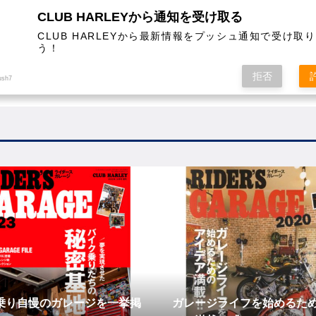
CLUB HARLEYから通知を受け取る
CLUB HARLEYから最新情報をプッシュ通知で受け取
う！
AL
COLUMN
EVENT
MAGAZINE
SHOPPING
拒否
ush7
乗り自慢のガレージを一挙掲
ガレージライフを始めるた