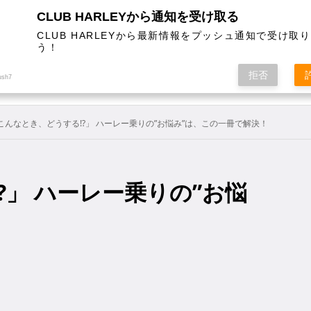
CLUB HARLEYから通知を受け取る
CLUB HARLEYから最新情報をプッシュ通知で受け取
う！
AL
COLUMN
EVENT
MAGAZINE
SHOPPING
拒否
ush7
こんなとき、どうする!?」 ハーレー乗りの”お悩み”は、この一冊で解決！
?」 ハーレー乗りの”お悩