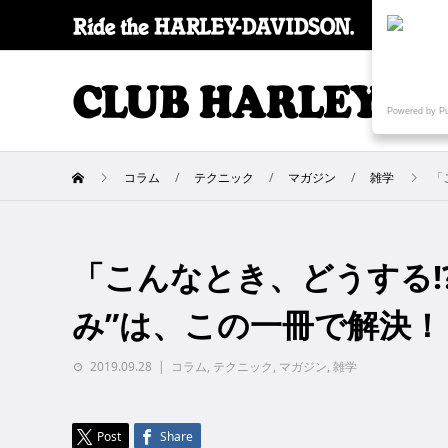
SPECI
Powered by P
コラム
テクニック
マガジン
雑学
「
「こんなとき、どうする!
み”は、この一冊で解決！
2019.09.28
コラム
,
テクニック
,
マガジン
,
雑学
Post
Share