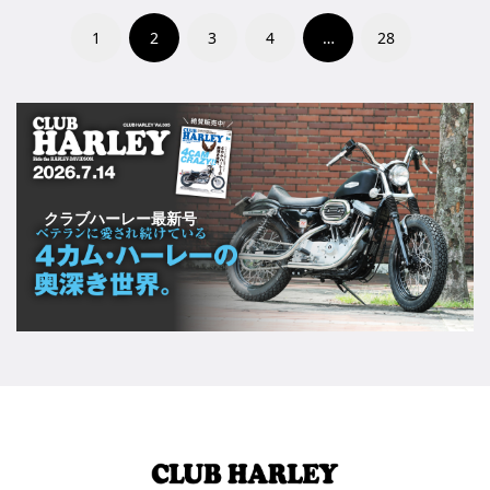
1
2
3
4
…
28
クラブハーレー最新号