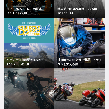
年に一度のハーレーの祭典
鉄馬乗り的 銘品図鑑 US AIR
「BLUE SKY HE...
FORCE「M...
ハーレー好きは要チェック!!
【TRIJYAのモノ造り道場】トライ
4.19（土）の「B...
ジャを支える職...