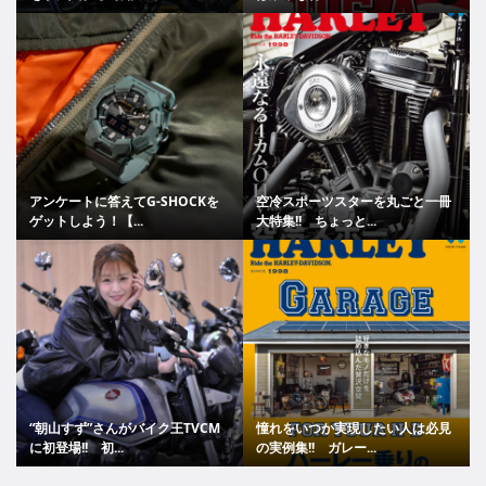
アンケートに答えてG-SHOCKを
空冷スポーツスターを丸ごと一冊
ゲットしよう！【...
大特集!! ちょっと...
“朝山すず”さんがバイク王TVCM
憧れをいつか実現したい人は必見
に初登場!! 初...
の実例集!! ガレー...