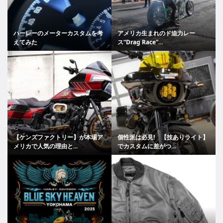
ハーレーのメーターカスタムを考
アメリカ生まれのド迫力レー
えてみた
ス“Drag Race”...
【ケンズファクトリー】が本場ア
個性派は必見! 【技ありライト】
メリカで人気の理由と...
でカスタムに差がつ...