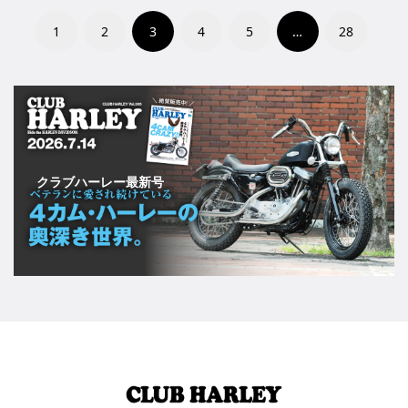
1
2
3
4
5
…
28
クラブハーレー最新号