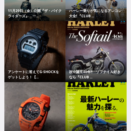
11月29日（金）公開『ザ・バイク
ハーレー乗りが気になるアレコレ
ライダーズ』 一...
大全! 『CLUB ...
アンケートに答えてG-SHOCKを
祝☆誕生40年!! ソフテイル好き
ゲットしよう！【...
なら『CLUB ...