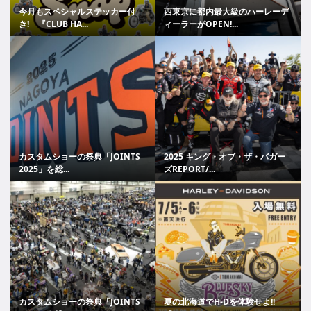
今月もスペシャルステッカー付
西東京に都内最大級のハーレーデ
き! 『CLUB HA...
ィーラーがOPEN!...
カスタムショーの祭典「JOINTS
2025 キング・オブ・ザ・バガー
2025」を総...
ズREPORT/...
カスタムショーの祭典「JOINTS
夏の北海道でH-Dを体験せよ!!