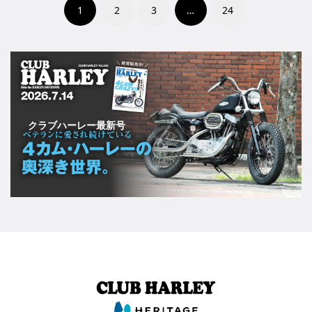
1
2
3
…
24
クラブハーレー最新号