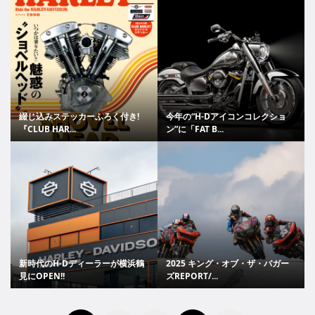
綴じ込みステッカーふろく付き!
今年の“H-Dアイコンコレクショ
『CLUB HAR...
ン”に「FAT B...
新時代のH-Dディーラーが横浜鶴
2025 キング・オブ・ザ・バガー
見にOPEN!!
ズREPORT/...