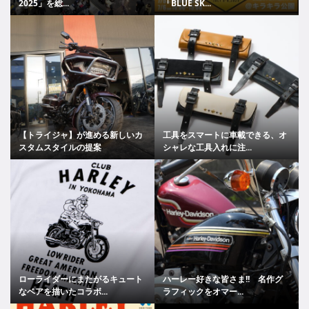
2025」を総...
「BLUE SK...
【トライジャ】が進める新しいカ
工具をスマートに車載できる、オ
スタムスタイルの提案
シャレな工具入れに注...
ローライダーにまたがるキュート
ハーレー好きな皆さま!! 名作グ
なベアを描いたコラボ...
ラフィックをオマー...