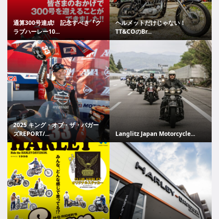
通算300号達成! 記念すべき『ク
ヘルメットだけじゃない！
ラブハーレー10...
TT&COのBr...
2025 キング・オブ・ザ・バガー
ズREPORT/...
Langlitz Japan Motorcycle...