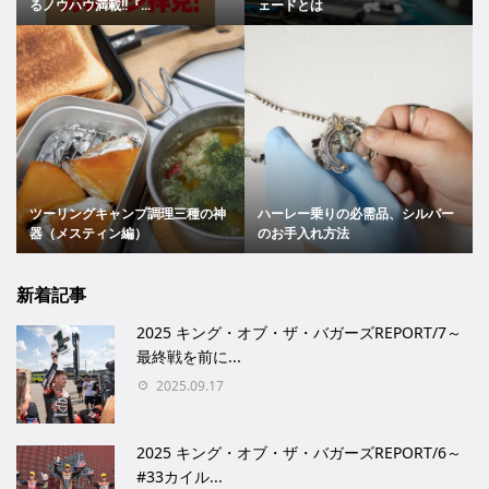
るノウハウ満載!!『...
ェードとは
ツーリングキャンプ調理三種の神
ハーレー乗りの必需品、シルバー
器（メスティン編）
のお手入れ方法
新着記事
2025 キング・オブ・ザ・バガーズREPORT/7～
最終戦を前に...
2025.09.17
2025 キング・オブ・ザ・バガーズREPORT/6～
#33カイル...