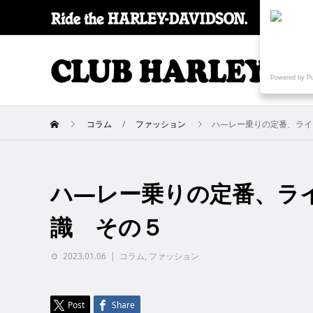
SPECI
Powered by P
コラム
ファッション
ハ―レー乗りの定番、ライ
ハ―レー乗りの定番、ラ
識 その５
2023.01.06
コラム
,
ファッション
Post
Share