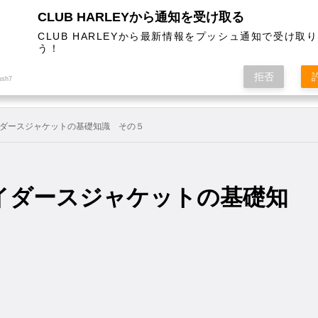
CLUB HARLEYから通知を受け取る
CLUB HARLEYから最新情報をプッシュ通知で受け取
う！
AL
COLUMN
EVENT
MAGAZINE
SHOPPING
拒否
ush7
ダースジャケットの基礎知識 その５
イダースジャケットの基礎知