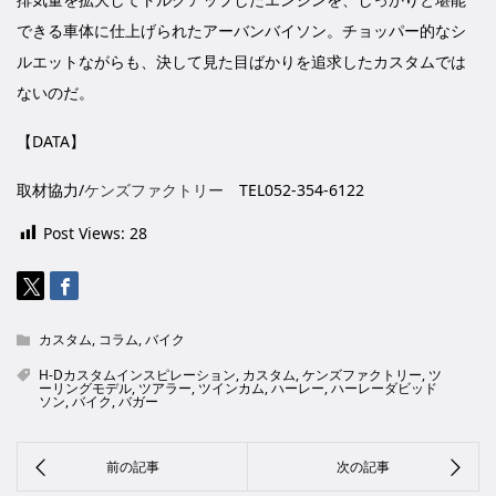
できる車体に仕上げられたアーバンバイソン。チョッパー的なシ
ルエットながらも、決して見た目ばかりを追求したカスタムでは
ないのだ。
【DATA】
取材協力/
ケンズファクトリー
TEL052-354-6122
Post Views:
28
カスタム
,
コラム
,
バイク
H-Dカスタムインスピレーション
,
カスタム
,
ケンズファクトリー
,
ツ
ーリングモデル
,
ツアラー
,
ツインカム
,
ハーレー
,
ハーレーダビッド
ソン
,
バイク
,
バガー