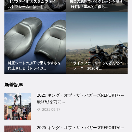
【ソフテイル カスタム ファイ
独自の感性でバイクシーンを盛り
ル】フレームには手を...
上げる「基本的に僕ら...
純正シートの加工で乗りやすさを
トライクファミリーってどんなハ
向上させる【トライジ...
ーレー？ 2020年...
新着記事
2025 キング・オブ・ザ・バガーズREPORT/7～
最終戦を前に...
2025.09.17
2025 キング・オブ・ザ・バガーズREPORT/6～