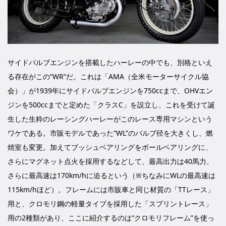
サイドバルブエンジンを搭載したハーレーの中でも、別格といえ
る存在がこの“WR”だ。これは「AMA（全米モーターサイクル協
会）」が1939年にサイドバルブエンジンを750ccまで、OHVエン
ジンを500ccまでと定めた「クラスC」を設立し、これを受けて誕
生した生粋のレーシングハーレーがこのレース専用マシンという
ワケである。市販モデルであった“WL”のバルブ径を大きくし、燃
焼室も変更。加えてブッシュベアリングをボールベアリングに、
さらにマグネット点火を採用するなどして、最高出力は40馬力、
さらに最高速は170km/hに迫るという（※ちなみにWLの最高速は
115km/hほど）。フレームには市販車と同じ材質の「TTレース」
用と、クロモリ鋼の軽量タイプを採用した「スプリントレース」
用の2種類があり、ここに紹介するのは“クロモリフレーム”を使っ