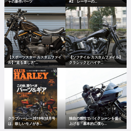
ャの新作パーツ
#2 レーサーの...
【スポーツスター カスタムファイ
【ソフテイル カスタムファイル】
ル】“走る楽しさ”...
クラシックとハイテ...
クラブハーレー2019年10月号
独自の感性でバイクシーンを盛り
は、欲しいモノがき...
上げる「基本的に僕ら...