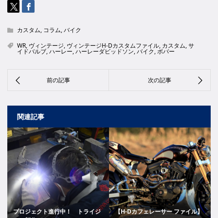
カスタム
,
コラム
,
バイク
WR
,
ヴィンテージ
,
ヴィンテージH-Dカスタムファイル
,
カスタム
,
サ
イドバルブ
,
ハーレー
,
ハーレーダビッドソン
,
バイク
,
ボバー
関連記事
プロジェクト進行中！ トライジ
【H-Dカフェレーサー ファイル】