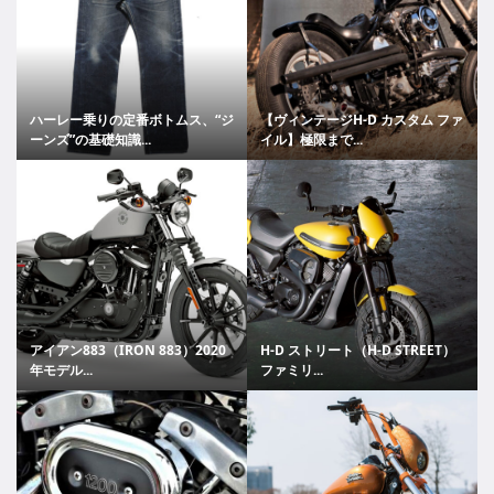
ハーレー乗りの定番ボトムス、“ジ
【ヴィンテージH-D カスタム ファ
ーンズ”の基礎知識...
イル】極限まで...
アイアン883（IRON 883）2020
H-D ストリート（H-D STREET）
年モデル...
ファミリ...