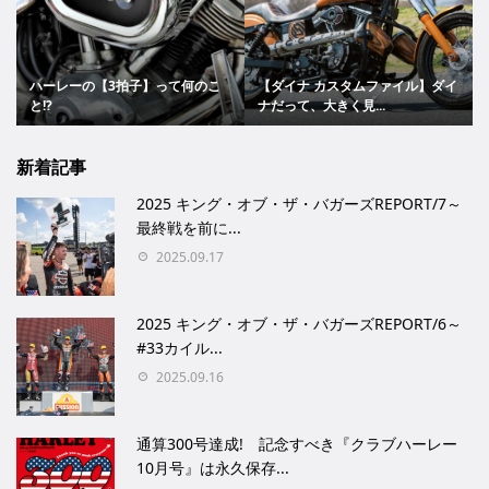
ハーレーの【3拍子】って何のこ
【ダイナ カスタムファイル】ダイ
と!?
ナだって、大きく見...
新着記事
2025 キング・オブ・ザ・バガーズREPORT/7～
最終戦を前に...
2025.09.17
2025 キング・オブ・ザ・バガーズREPORT/6～
#33カイル...
2025.09.16
通算300号達成! 記念すべき『クラブハーレー
10月号』は永久保存...