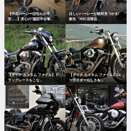
【中古ハーレーはなんか不
ほしいハーレーが絶対見つかる!
安……】安心の“認定中古車...
新生「HSC沼津店...
【ダイナ カスタム ファイル】ド
【ダイナ カスタム ファイル】ロ
ラッグレースもこな...
ーライダーらしさを...