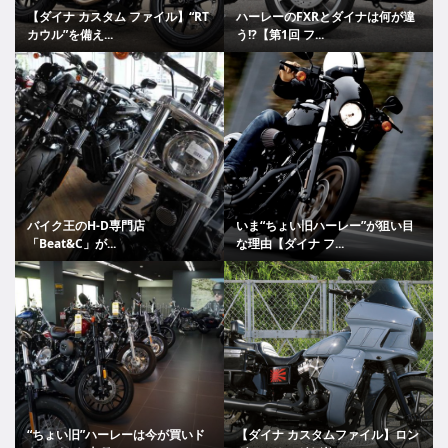
【ダイナ カスタム ファイル】“RT
ハーレーのFXRとダイナは何が違
カウル”を備え...
う!?【第1回 フ...
バイク王のH-D専門店
いま“ちょい旧ハーレー”が狙い目
「Beat&C」が...
な理由【ダイナ フ...
“ちょい旧”ハーレーは今が買いド
【ダイナ カスタムファイル】ロン